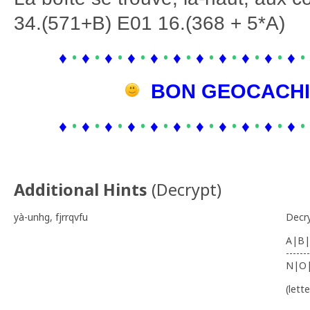
34.(571+B) E01 16.(368 + 5*A)
♦
•
♦
•
♦
•
♦
•
♦
•
♦
•
♦
•
♦
•
♦
•
♦
•
♦
•
BON GEOCACH
♦
•
♦
•
♦
•
♦
•
♦
•
♦
•
♦
•
♦
•
♦
•
♦
•
♦
•
Additional Hints
(
Decrypt
)
yà-unhg, fjrrqvfu
Decr
A|B|
-------
N|O
(lett