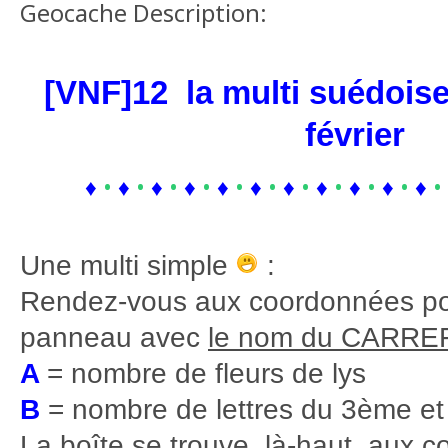
Geocache Description:
[V
N
F]12 la multi suédoise
février
♦
•
♦
•
♦
•
♦
•
♦
•
♦
•
♦
•
♦
•
♦
•
♦
•
♦
•
Une multi simple
:
Rendez-vous aux coordonnées pos
panneau avec
le nom du CARR
A
= nombre de fleurs de lys
B
= nombre de lettres du 3ème et
La boîte se trouve, là-haut, aux