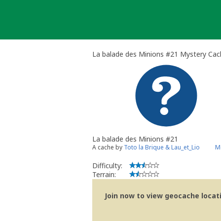
Skip
to
content
La balade des Minions #21 Mystery Cac
La balade des Minions #21
A cache by
Toto la Brique & Lau_et_Lio
M
Difficulty:
Terrain:
Join now to view geocache locatio