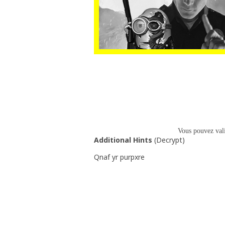
Vous pouvez val
Additional Hints
(
Decrypt
)
Qnaf yr purpxre