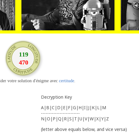
ider votre solution d'énigme avec
certitude
.
Decryption Key
A|B|C|D|E|F|G|H|I|J|K|L|M
-------------------------
N|O|P|Q|R|S|T|U|V|W|X|Y|Z
(letter above equals below, and vice versa)