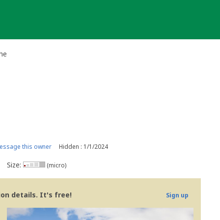
he
essage this owner
Hidden : 1/1/2024
Size:
(micro)
n details. It's free!
Sign up