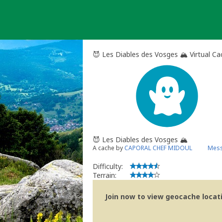
Skip
to
content
😈 Les Diables des Vosges 🏔️ Virtual C
😈 Les Diables des Vosges 🏔️
A cache by
CAPORAL CHEF MIDOUL
Mess
Difficulty:
Terrain:
Join now to view geocache locatio