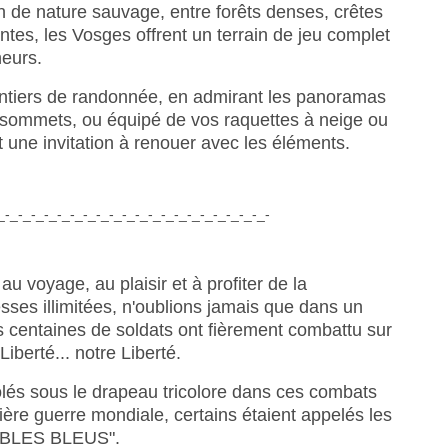
 de nature sauvage, entre forêts denses, crêtes
tes, les Vosges offrent un terrain de jeu complet
heurs.
entiers de randonnée, en admirant les panoramas
s sommets, ou équipé de vos raquettes à neige ou
t une invitation à renouer avec les éléments.
_-_-_-_-_-_-_-_-_-_-_-_-_-_-_-_-_-_-_-_-_-
au voyage, au plaisir et à profiter de la
sses illimitées, n'oublions jamais que dans un
es centaines de soldats ont fièrement combattu sur
Liberté... notre Liberté.
lés sous le drapeau tricolore dans ces combats
emière guerre mondiale, certains étaient appelés les
ABLES BLEUS".