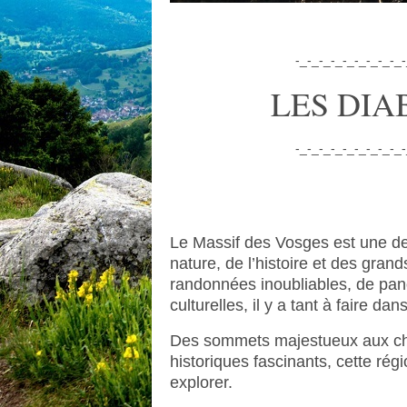
-_-_-_-_-_-_-_-_-_-
LES DIA
-_-_-_-_-_-_-_-_-_-
Le Massif des Vosges est une de
nature, de l’histoire et des gra
randonnées inoubliables, de pa
culturelles, il y a tant à faire d
Des sommets majestueux aux char
historiques fascinants, cette régi
explorer.