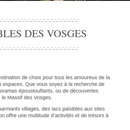
_-_-_-_-_-_-_-_-_-_-_-_-_-_-_-_-_-_-_-_-_-
BLES DES VOSGES
_-_-_-_-_-_-_-_-_-_-_-_-_-_-_-_-_-_-_-_-_-
stination de choix pour tous les amoureux de la
nds espaces. Que vous soyez à la recherche de
noramas époustouflants, ou de découvertes
ans le Massif des Vosges.
mants villages, des lacs paisibles aux sites
on offre une multitude d’activités et de trésors à