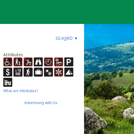
GCAJJRD
▼
Attributes
What are Attributes?
Advertising with Us