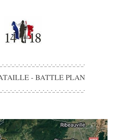
_-_-_-_-_-_-_-_-_-_-_-_-_-_-_-_-_-_-_-_-_-
TAILLE - BATTLE PLAN
_-_-_-_-_-_-_-_-_-_-_-_-_-_-_-_-_-_-_-_-_-