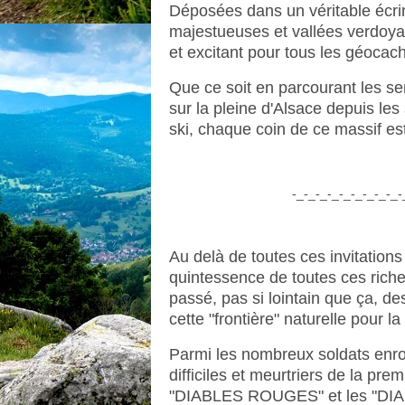
Déposées dans un véritable écrin
majestueuses et vallées verdoyan
et excitant pour tous les géocac
Que ce soit en parcourant les s
sur la pleine d'Alsace depuis le
ski, chaque coin de ce massif es
-_-_-_-_-_-_-_-_-_-
Au delà de toutes ces invitations 
quintessence de toutes ces riche
passé, pas si lointain que ça, d
cette "frontière" naturelle pour la 
Parmi les nombreux soldats enro
difficiles et meurtriers de la pr
"DIABLES ROUGES" et les "DI