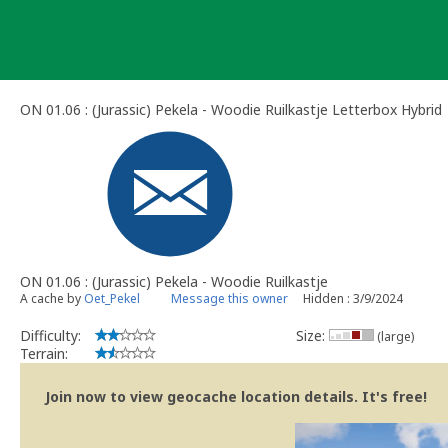
Skip
to
content
ON 01.06 : (Jurassic) Pekela - Woodie Ruilkastje Letterbox Hybrid
ON 01.06 : (Jurassic) Pekela - Woodie Ruilkastje
A cache by
Oet_Pekel
Message this owner
Hidden : 3/9/2024
Difficulty:
Size:
(large)
Terrain:
Join now to view geocache location details. It's free!