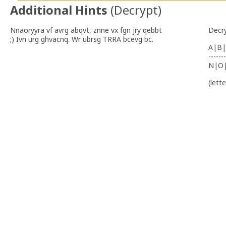
Additional Hints
(
Decrypt
)
Nnaoryyra vf avrg abqvt, znne vx fgn jry qebbt
Decr
;) Ivn urg ghvacnq. Wr ubrsg TRRA bcevg bc.
A|B|
-------
N|O
(lett