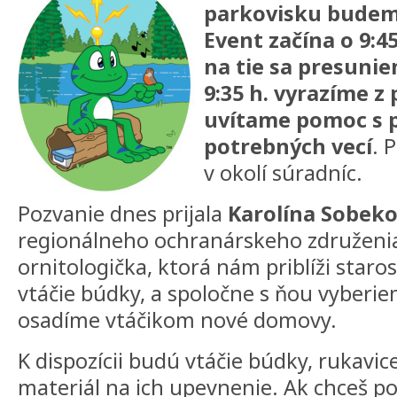
parkovisku budeme
Event začína o 9:4
na tie sa presunie
9:35 h. vyrazíme z
uvítame pomoc s 
potrebných vecí
. 
v okolí súradníc.
Pozvanie dnes prijala
Karolína Sobek
regionálneho ochranárskeho združenia.
ornitologička, ktorá nám priblíži staros
vtáčie búdky, a spoločne s ňou vyberi
osadíme vtáčikom nové domovy.
K dispozícii budú vtáčie búdky, rukavic
materiál na ich upevnenie. Ak chceš p