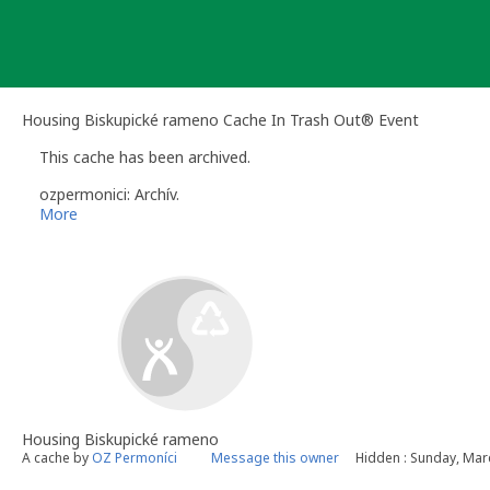
Skip
to
content
Housing Biskupické rameno Cache In Trash Out® Event
This cache has been archived.
ozpermonici: Archív.
More
Housing Biskupické rameno
A cache by
OZ Permoníci
Message this owner
Hidden : Sunday, Mar