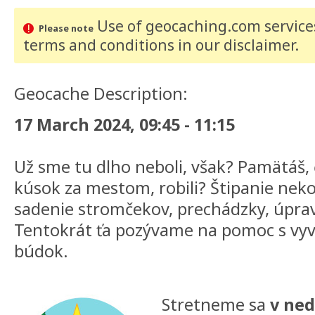
Use of geocaching.com services
Please note
terms and conditions
in our disclaimer
.
Geocache Description:
17 March 2024, 09:45 - 11:15
Už sme tu dlho neboli, však? Pamätáš, 
kúsok za mestom, robili? Štipanie nek
sadenie stromčekov, prechádzky, úprav
Tentokrát ťa pozývame na pomoc s vyv
búdok.
Stretneme sa
v ned