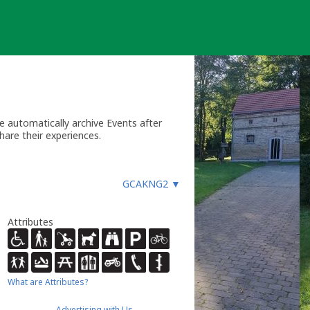
 automatically archive Events after
hare their experiences.
GCAKNG2
▼
Attributes
What are Attributes?
Advertising with Us