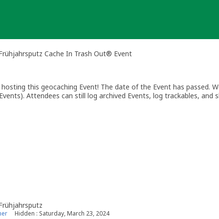
Frühjahrsputz Cache In Trash Out® Event
osting this geocaching Event! The date of the Event has passed. We
vents). Attendees can still log archived Events, log trackables, and s
Frühjahrsputz
ner
Hidden : Saturday, March 23, 2024