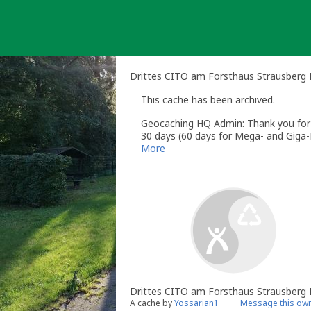
Skip
to
content
Drittes CITO am Forsthaus Strausberg 
This cache has been archived.
Geocaching HQ Admin: Thank you for h
30 days (60 days for Mega- and Giga-E
More
Drittes CITO am Forsthaus Strausberg 
A cache by
Yossarian1
Message this ow