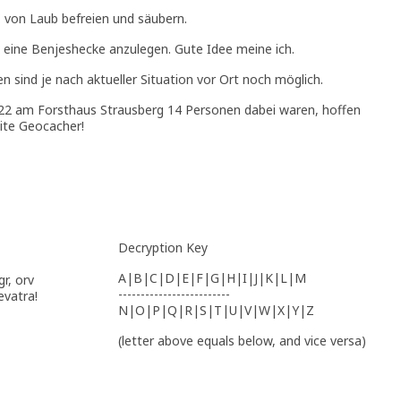
e von Laub befreien und säubern.
 eine Benjeshecke anzulegen. Gute Idee meine ich.
en sind je nach aktueller Situation vor Ort noch möglich.
2 am Forsthaus Strausberg 14 Personen dabei waren, hoffen
reite Geocacher!
Decryption Key
A|B|C|D|E|F|G|H|I|J|K|L|M
r, orv
-------------------------
evatra!
N|O|P|Q|R|S|T|U|V|W|X|Y|Z
(letter above equals below, and vice versa)