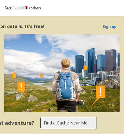
Size:
(other)
n details. It's free!
Sign up
ent adventure?