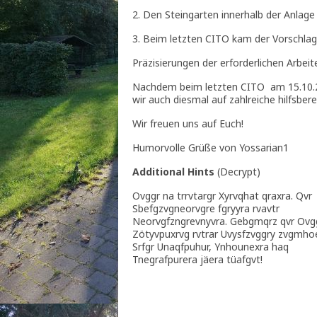
2. Den Steingarten innerhalb der Anlag
3. Beim letzten CITO kam der Vorschlag
Präzisierungen der erforderlichen Arbeit
Nachdem beim letzten CITO am 15.10.2
wir auch diesmal auf zahlreiche hilfsbe
Wir freuen uns auf Euch!
Humorvolle Grüße von Yossarian1
Additional Hints
(
Decrypt
)
Ovggr na trrvtargr Xyrvqhat qraxra. Qvr
Sbefgzvgneorvgre fgryyra rvavtr
Neorvgfzngrevnyvra. Gebgmqrz qvr Ovgg
Zötyvpuxrvg rvtrar Uvysfzvggry zvgmho
Srfgr Unaqfpuhur, Ynhounexra haq
Tnegrafpurera jäera tüafgvt!