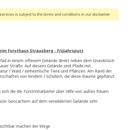
ervices is subject to the terms and conditions
in our disclaimer
.
eim Forsthaus Strausberg - Früjahrsputz
hrpfad in einem offenem Gelände direkt neben dem Grundstück
auer Straße. Auf diesem Gelände sind Pfade mit
tur / Wald / einheimische Tiere und Pflanzen. Am Rand der
schaften von Kindern / Schülern, die diese Bäume gepflanzt
ich die die Forstmitarbeiter über Hilfe von außen freuen.
n von Geocachern auf dem verwilderten Gelände sehr
 sichtbar machen der Wege