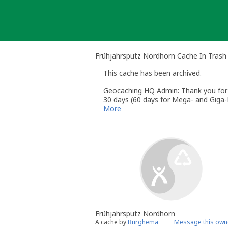
Skip
to
content
Frühjahrsputz Nordhorn Cache In Tras
This cache has been archived.
Geocaching HQ Admin: Thank you for h
30 days (60 days for Mega- and Giga-E
More
Frühjahrsputz Nordhorn
A cache by
Burghema
Message this own