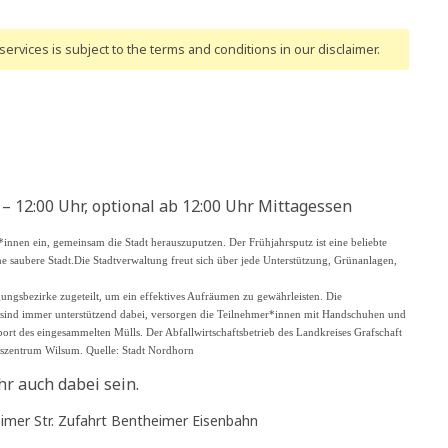
ervices is subject to the terms and conditions
in our disclaimer
.
– 12:00 Uhr, optional ab 12:00 Uhr Mittagessen
innen ein, gemeinsam die Stadt herauszuputzen. Der Frühjahrsputz ist eine beliebte
 saubere Stadt.Die Stadtverwaltung freut sich über jede Unterstützung, Grünanlagen,
ungsbezirke zugeteilt, um ein effektives Aufräumen zu gewährleisten. Die
n sind immer unterstützend dabei, versorgen die Teilnehmer*innen mit Handschuhen und
ort des eingesammelten Mülls. Der Abfallwirtschaftsbetrieb des Landkreises Grafschaft
szentrum Wilsum. Quelle: Stadt Nordhorn
hr auch dabei sein.
imer Str. Zufahrt Bentheimer Eisenbahn