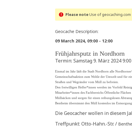
Please note
Use of geocaching.com s
Geocache Description:
09 March 2024, 09:00 - 12:00
Frühjahrsputz in Nordhorn
Termin: Samstag 9. März 2024 9:00 
Einmal im Jahr lädt die Stadt Nordhorn alle Nordhorner*
Gemeinschaftsaktion zum Wohle der Umwelt und für eine
Straßen und Wegränder vom Müll zu befreien.
Den freiwilligen Helfer*innen werden im Vorfeld Reinig
Mitarbeiter*innen des Fachbereichs Öffentliche Fläche
Müllsäcken und sorgen für einen reibungslosen Abtransp
Bentheim übernimmt den Müll kostenlos im Entsorgung
Die Geocacher wollen in diesem Ja
Treffpunkt: Otto-Hahn.-Str. /
Benthe