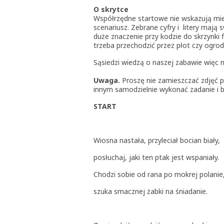
O skrytce
Współrzędne startowe nie wskazują miejs
scenariusz. Zebrane cyfry i litery mają
duże znaczenie przy kodzie do skrzynki f
trzeba przechodzić przez płot czy ogrod
Sąsiedzi wiedzą o naszej zabawie więc n
Uwaga.
Proszę nie zamieszczać zdjęć p
innym samodzielnie wykonać zadanie i b
START
Wiosna nastała, przyleciał bocian biały,
posłuchaj, jaki ten ptak jest wspaniały.
Chodzi sobie od rana po mokrej polanie
szuka smacznej żabki na śniadanie.