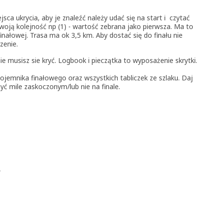
ca ukrycia, aby je znaleźć należy udać się na start i czytać
 swoją kolejność np (1) - wartość zebrana jako pierwsza. Ma to
inałowej. Trasa ma ok 3,5 km. Aby dostać się do finału nie
zenie.
ie musisz sie kryć. Logbook i pieczątka to wyposażenie skrytki.
ojemnika finałowego oraz wszystkich tabliczek ze szlaku. Daj
yć mile zaskoczonym/lub nie na finale.
,