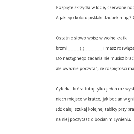
Rozpięte skrzydła w locie, czerwone nogi
A jakiego koloru pisklaki dziobek mają?
Ostatnie słowo wpisz w wolne kratki,
brzmi _ _ _ _ (_) _ _ _ _ _ _ i masz rozw
Do następnego zadania nie musisz brać k
ale uważnie poczytać, ile rozpiętości ma
Cyferka, która tutaj tylko jeden raz wys
niech miejsce w kratce, jak bocian w g
Idź dalej, szukaj kolejnej tablicy przy p
na niej poczytasz o bocianim żywieniu.