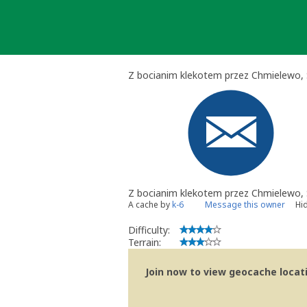
Skip
to
content
Z bocianim klekotem przez Chmielewo, S
Z bocianim klekotem przez Chmielewo, S
A cache by
k-6
Message this owner
Hi
Difficulty:
Terrain:
Join now to view geocache locatio