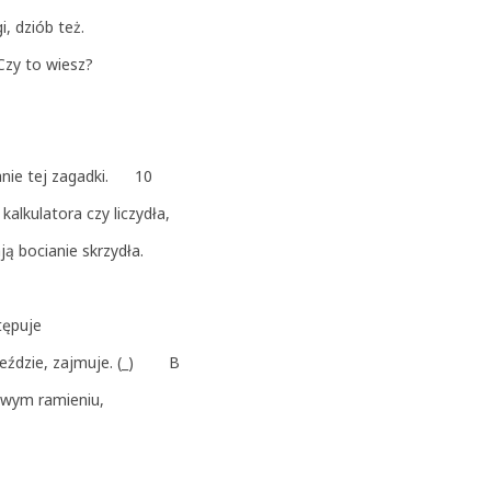
, dziób też.
 Czy to wiesz?
iązanie tej zagadki. 10
alkulatora czy liczydła,
ją bocianie skrzydła.
tępuje
nieździe, zajmuje. (_) B
rawym ramieniu,