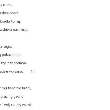
zy małe,
u doskonałe.
kradła to raj,
wybiera nasz kraj.
ka tego,
bą pokazanego.
anszy jest podana?
ech będzie wpisana. 14
t mu tego nie broni,
orach gryzoni.
je Twój czujny wzrok,