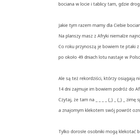
bociana w locie i tablicy tam, gdzie dro
Jakie tym razem mamy dla Ciebie bociani
Na planszy masz z Afryki niemalże najn
Co roku przynoszą je bowiem te ptaki z
po około 49 dniach lotu nastaje w Polsc
Ale są też rekordziści, którzy osiągają ni
14 dni zajmuje im bowiem podróż do Afr
Czytaj, że tam na _ _ _ _ (_) _ (_) _
a znajomym klekotem swój powrót ozn
Tylko dorosłe osobniki mogą klekotać b