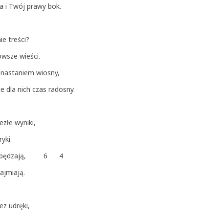
ga i Twój prawy bok.
e treści?
owsze wieści.
 nastaniem wiosny,
e dla nich czas radosny.
ezłe wyniki,
yki.
 zimę spędzają, 6 4
ajmiają.
ez udręki,