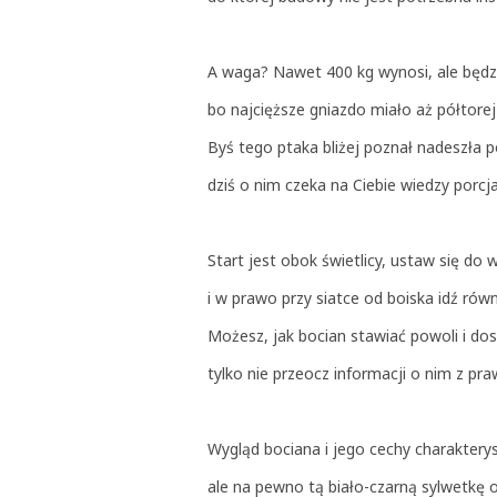
A waga? Nawet 400 kg wynosi, ale będzi
bo najcięższe gniazdo miało aż półtorej
Byś tego ptaka bliżej poznał nadeszła p
dziś o nim czeka na Ciebie wiedzy porcj
Start jest obok świetlicy, ustaw się do 
i w prawo przy siatce od boiska idź rów
Możesz, jak bocian stawiać powoli i dos
tylko nie przeocz informacji o nim z pra
Wygląd bociana i jego cechy charaktery
ale na pewno tą biało-czarną sylwetkę 