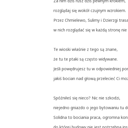
Za nim dziś rusz dziś pewnym krokiem,
rozglądaj się wokół czujnym wzrokiem.
Przez Chmielewo, Sulimy i Dzierzgi tras
w nich rozglądać się w każdą stronę nie
Te wioski właśnie z tego są znane,
że tu te ptaki są często widywane.
Jeśli powędrujesz tu w odpowiedniej por
jakiś bocian nad głową przelecieć Ci mo
Spóźniłeś się nieco? Nic nie szkodzi,
niejedno gniazdo o jego bytowaniu tu d
Solidna to bociania praca, ogromna kon
do której budowy nie jest potrzebna ins