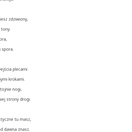
esz zdziwiony,
 tony.
ora,
a spora.
wejścia plecami
nymi krokami.
tojnie nogi,
wej strony drogi.
styczne tu masz,
od dawna znasz.