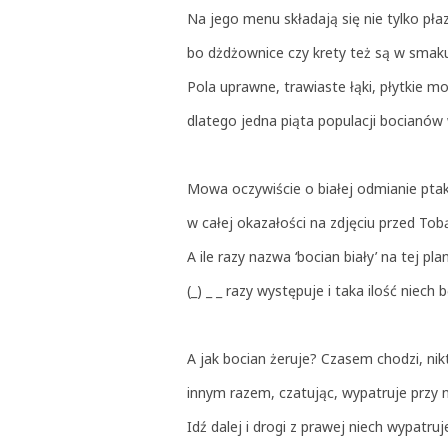
Na jego menu składają się nie tylko pła
bo dżdżownice czy krety też są w smak
Pola uprawne, trawiaste łąki, płytkie mo
dlatego jedna piąta populacji bocianów 
Mowa oczywiście o białej odmianie pta
w całej okazałości na zdjęciu przed To
A ile razy nazwa ‘bocian biały’ na tej pl
(_) _ _ razy występuje i taka ilość ni
A jak bocian żeruje? Czasem chodzi, nik
innym razem, czatując, wypatruje przy n
Idź dalej i drogi z prawej niech wypatru