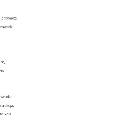
a prowadzi,
 zawadzi.
ze,
że.
owodzi.
strukcja,
trukcja.