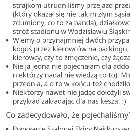
strajkom utrudniliśmy przejazd przez
(który okazał się nie takim złym sąsi
zdumiony, co to za banda), działkowc
stróż stadionu w Wodzisławiu Śląski
Wiemy o przynajmniej dwóch przypa
kogoś przez kierowców na parkingu, 
kierowcy, czy to zmęczenie, czy żądza
Nie ja jedna nie pojechałam dla ad
niektórzy nadal nie wiedzą co to). M
przednia, a o to w końcu też chodziło
Niektórzy nawet nie jadąc dołożyli sw
przykład zakładając dla nas kesza. :)
Co zadecydowało, że pojechaliśmy
Powołanie Szalonej Ekipy Najdłuższe