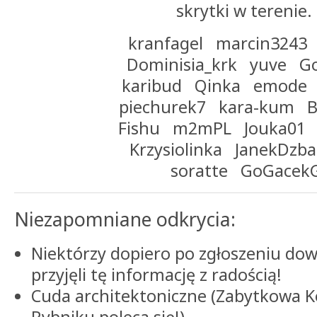
skrytki w terenie. 
kranfagel marcin3243
Dominisia_krk yuve G
karibud Qinka emode
piechurek7 kara-kum 
Fishu m2mPL Jouka01 
Krzysiolinka JanekDzb
soratte GoGacek
Niezapomniane odkrycia:
Niektórzy dopiero po zgłoszeniu dowie
przyjęli tę informację z radością!
Cuda architektoniczne (Zabytkowa K