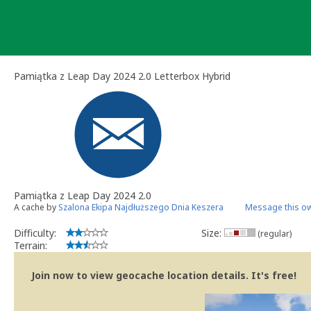
Skip
to
content
Pamiątka z Leap Day 2024 2.0 Letterbox Hybrid
Pamiątka z Leap Day 2024 2.0
A cache by
Szalona Ekipa Najdłuższego Dnia Keszera
Message this o
Difficulty:
Size:
(regular)
Terrain:
Join now to view geocache location details. It's free!