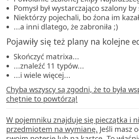
Pomysł był wystarczająco szalony by 
Niektórzy pojechali, bo źona im kazał
...a inni dlatego, że zabroniła ;)
Pojawiły się też plany na kolejne e
Skończyć matrixa...
...znaleźć 11 typów...
...i wiele więcej...
Chyba wszyscy są zgodni, że to była ws
chętnie to powtórzą!
W pojemniku znajduje się pieczątka i ni
przedmiotem na wymianę.
Jeśli masz o
swoim notesie lub na kartce. To właśni