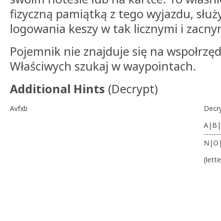
fizyczną pamiątką z tego wyjazdu, słu
logowania keszy w tak licznymi i zacnym
Pojemnik nie znajduje się na wspołrzę
Właściwych szukaj w waypointach.
Additional Hints
(
Decrypt
)
Avfxb
Decr
A|B|
-------
N|O
(lett