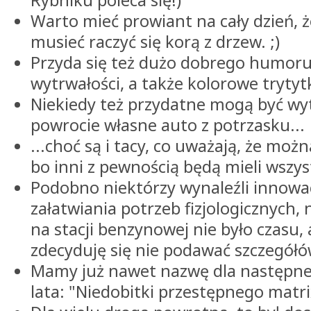
Rybniku poleca się!)
Warto mieć prowiant na cały dzień, ż
musieć raczyć się korą z drzew. ;)
Przyda się też dużo dobrego humoru
wytrwałości, a także kolorowe trytytk
Niekiedy też przydatne mogą być wyt
powrocie własne auto z potrzasku...
...choć są i tacy, co uważają, że moż
bo inni z pewnością będą mieli wszys
Podobno niektórzy wynaleźli innowa
załatwiania potrzeb fizjologicznych, 
na stacji benzynowej nie było czasu, 
zdecyduję się nie podawać szczegółów
Mamy już nawet nazwę dla następnej 
lata: "Niedobitki przestępnego matri