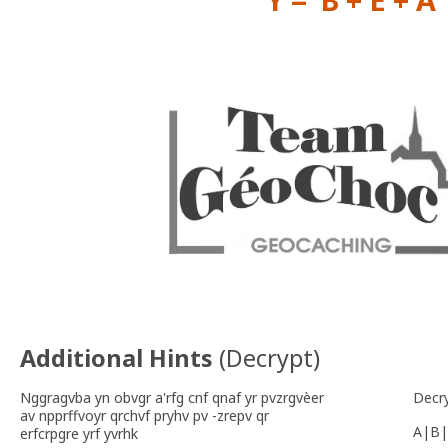
Additional Hints
(
Decrypt
)
Nggragvba yn obvgr a'rfg cnf qnaf yr pvzrgvèer
Decr
av npprffvoyr qrchvf pryhv pv -zrepv qr
A|B|
erfcrpgre yrf yvrhk