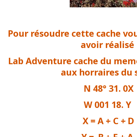
Pour résoudre cette cache vo
avoir réalisé
Lab Adventure cache du meme
aux horraires du s
N 48° 31. 0X
W 001 18. Y
X = A + C + D
Y = B + E + A