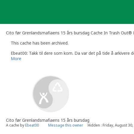
Skip
to
content
Cito før Grenlandsmafiaens 15 års bursdag Cache In Trash Out® 
This cache has been archived.
Ebeat00: Takk til dere som kom. Da var det på tide å arkivere d
More
Cito før Grenlandsmafiaens 15 års bursdag
A cache by
Ebeat00
Message this owner
Hidden : Friday, August 30,