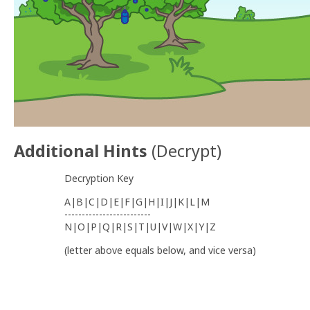
Additional Hints
(
Decrypt
)
Decryption Key
A|B|C|D|E|F|G|H|I|J|K|L|M
-------------------------
N|O|P|Q|R|S|T|U|V|W|X|Y|Z
(letter above equals below, and vice versa)