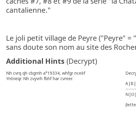
caches #7, #8 et #9 de la série "la Châ
cantalienne."
Le joli petit village de Peyre ("Peyre" = 
sans doute son nom au site des Rocher
Additional Hints
(
Decrypt
)
Nh cvrq qh cbgrnh a°19334, whfgr nceèf
Decr
Yntneqr. Nh zvyvrh fbhf har cvreer.
A|B|
-------
N|O
(lett