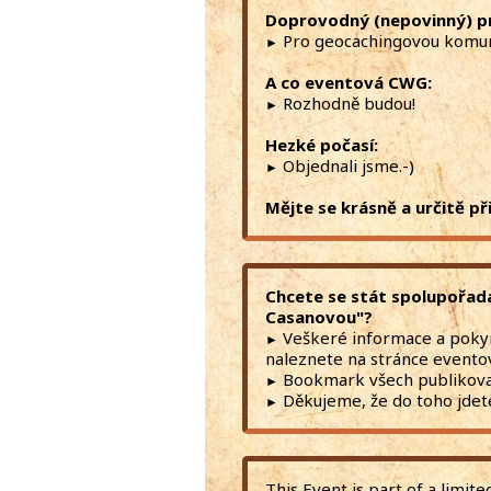
Doprovodný (nepovinný) p
Pro geocachingovou komuni
►
A co eventová CWG:
Rozhodně budou!
►
Hezké počasí:
Objednali jsme.-)
►
Mějte se krásně a určitě př
Chcete se stát spolupořad
Casanovou"?
Veškeré informace a poky
►
naleznete na stránce event
Bookmark všech publikova
►
Děkujeme, že do toho jdete
►
This Event is part of a limi