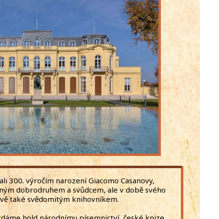
ali 300. výročím narození Giacomo Casanovy,
elným dobrodruhem a svůdcem, ale v době svého
vě také svědomitým knihovníkem.
zdáme hold národnímu písemnictví, české knize,