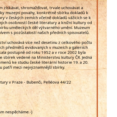
m získávat, shromažďovat, trvale uchovávat a
rky muzejní povahy, konkrétně sbírku dokladů k
ltury v českých zemích včetně dokladů vážících se k
ých osobností české literatury a knižní kultury od
 sbírku uměleckých děl výtvarného umění. Muzeum
vem s pozůstalostí našich předních spisovatelů.
tví uchovává více než desetinu z celkového počtu
ých předmětů evidovaných v muzeích a galeriích
kala postupně od roku 1952 a v roce 2002 byla
e sbírek vedené na Ministerstvu kultury ČR. Jedná
menů ke studiu české literární historie 19. a 20.
u patří mezi nejvýznamnější sbírky.
ury v Praze - Bubenči, Pelléova 44/22
ikam nespěcháme.-)