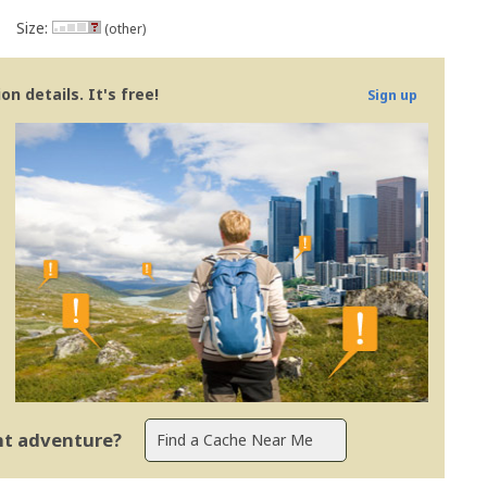
Size:
(other)
n details. It's free!
Sign up
ent adventure?