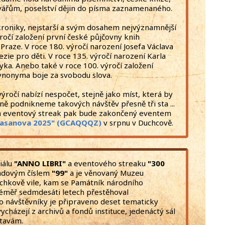
vářům, poselství dějin do písma zaznamenaného.
kroniky, nejstarší a svým dosahem nejvýznamnější
ýročí založení první české půjčovny knih
raze. V roce 180. výročí narození Josefa Václava
zie pro děti. V roce 135. výročí narození Karla
ka. Anebo také v roce 100. výročí založení
ynonyma boje za svobodu slova.
ročí nabízí nespočet, stejně jako míst, která by
čně podnikneme takových návštěv přesně tři sta ...
. a eventový streak pak bude zakončený eventem
Casanova 2025" (GCAQQQZ)
v srpnu v Duchcově.
iálu
"ANNO LIBRI"
a eventového streaku
"300
adovým číslem
"99"
a je věnovaný Muzeu
schkově vile, kam se Památník národního
téměř sedmdesáti letech přestěhoval
o návštěvníky je připraveno deset tematicky
cházejí z archivů a fondů instituce, jedenáctý sál
tavám.