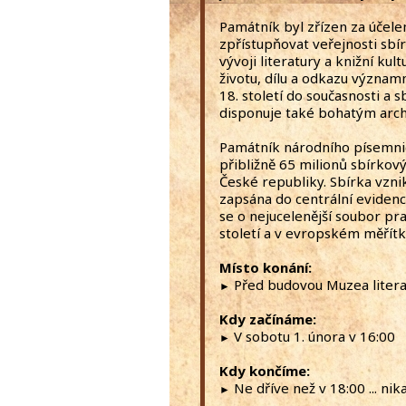
Památník byl zřízen za účele
zpřístupňovat veřejnosti sbí
vývoji literatury a knižní ku
životu, dílu a odkazu významn
18. století do současnosti a
disponuje také bohatým archí
Památník národního písemnic
přibližně 65 milionů sbírkov
České republiky. Sbírka vzni
zapsána do centrální evidenc
se o nejucelenější soubor pra
století a v evropském měřítk
Místo konání:
Před budovou Muzea literat
►
Kdy začínáme:
V sobotu 1. února v 16:00
►
Kdy končíme:
Ne dříve než v 18:00 ... n
►