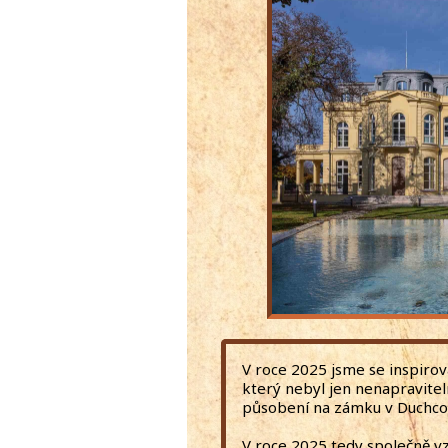
V roce 2025 jsme se inspirov
který nebyl jen nenapravit
působení na zámku v Duchco
V roce 2025 tedy společně v