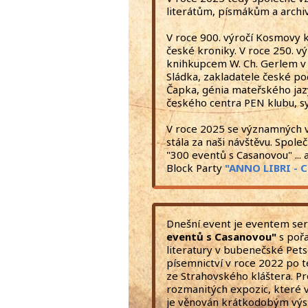
literátům, písmákům a archi
V roce 900. výročí Kosmovy 
české kroniky. V roce 250. v
knihkupcem W. Ch. Gerlem v P
Sládka, zakladatele české poe
Čapka, génia mateřského jazy
českého centra PEN klubu, s
V roce 2025 se významných vý
stála za naši návštěvu. Spole
"300 eventů s Casanovou" ..
Block Party
"ANNO LIBRI - 
Dnešní event je eventem ser
eventů s Casanovou"
s poř
literatury v bubenečské Pet
písemnictví v roce 2022 po 
ze Strahovského kláštera. Pr
rozmanitých expozic, které vy
je věnován krátkodobým výs