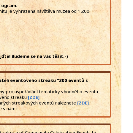
rogram:
tu je vyhrazena návštěva muzea od 15:00
ijďte! Budeme se na vás těšit.-)
ateli eventového streaku "300 eventů s
ny pro uspořádání tematicky vhodného eventu
ového streaku
[ZDE]
ných streakových eventů naleznete
[ZDE]
 s námi!
ted release of Community Celebration Events to