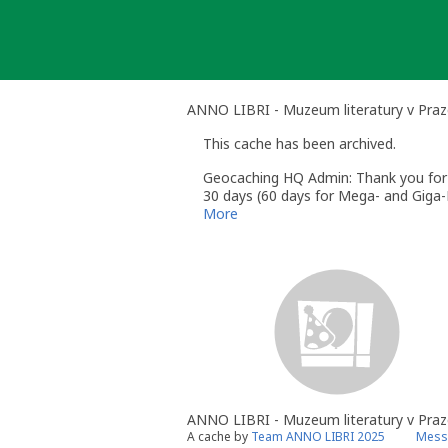
Skip
to
content
ANNO LIBRI - Muzeum literatury v Pra
This cache has been archived.
Geocaching HQ Admin: Thank you for h
30 days (60 days for Mega- and Giga-E
More
ANNO LIBRI - Muzeum literatury v Praz
A cache by
Team ANNO LIBRI 2025
Mess