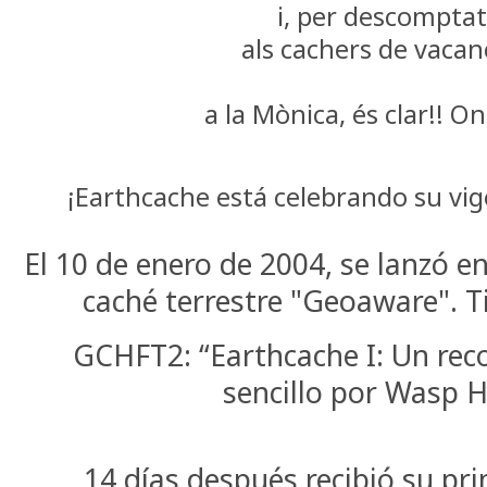
i, per descomptat
als cachers de vacan
a la Mònica, és clar!! O
¡
Earthcache está celebrando su vig
El 10 de enero de 2004, se lanzó en
caché terrestre "Geoaware". T
GCHFT2: “Earthcache I: Un rec
sencillo por Wasp 
14 días después recibió su pr