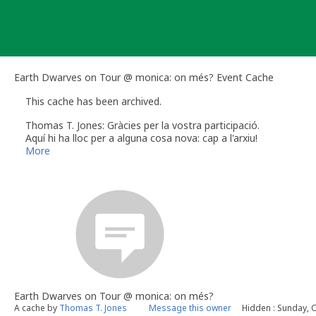
Skip
to
content
Earth Dwarves on Tour @ monica: on més? Event Cache
This cache has been archived.
Thomas T. Jones: Gràcies per la vostra participació.
Aquí hi ha lloc per a alguna cosa nova: cap a l'arxiu!
More
Earth Dwarves on Tour @ monica: on més?
A cache by
Thomas T. Jones
Message this owner
Hidden : Sunday, 