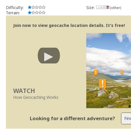
Difficulty:
Size:
(other)
Terrain:
Join now to view geocache location details. It's free!
WATCH
How Geocaching Works
Looking for a different adventure?