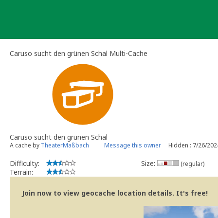
Skip
to
content
Caruso sucht den grünen Schal Multi-Cache
Caruso sucht den grünen Schal
A cache by
TheaterMaßbach
Message this owner
Hidden : 7/26/202
Difficulty:
Size:
(regular)
Terrain:
Join now to view geocache location details. It's free!