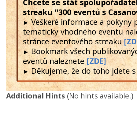
Chcete se stát spolupořadate
streaku "300 eventů s Casano
Veškeré informace a pokyny 
►
tematicky vhodného eventu nal
stránce eventového streaku
[ZD
Bookmark všech publikovanýc
►
eventů naleznete
[ZDE]
Děkujeme, že do toho jdete s
►
Additional Hints
(
No hints available.
)