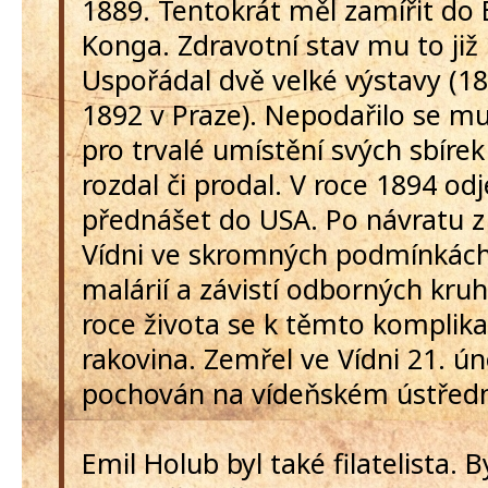
1889. Tentokrát měl zamířit do 
Konga. Zdravotní stav mu to již 
Uspořádal dvě velké výstavy (18
1892 v Praze). Nepodařilo se mu
pro trvalé umístění svých sbírek
rozdal či prodal. V roce 1894 odj
přednášet do USA. Po návratu z 
Vídni ve skromných podmínkách
malárií a závistí odborných kru
roce života se k těmto komplika
rakovina. Zemřel ve Vídni 21. ún
pochován na vídeňském ústředn
Emil Holub byl také filatelista. 