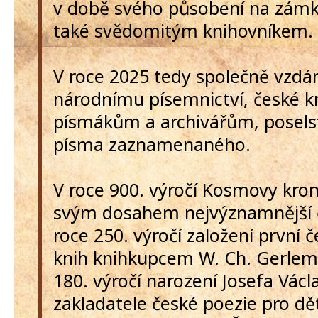
v době svého působení na zám
také svědomitým knihovníkem.
V roce 2025 tedy společně vzd
národnímu písemnictví, české kn
písmákům a archivářům, poselst
písma zaznamenaného.
V roce 900. výročí Kosmovy kroni
svým dosahem nejvýznamnější č
roce 250. výročí založení první 
knih knihkupcem W. Ch. Gerlem 
180. výročí narození Josefa Václ
zakladatele české poezie pro dět