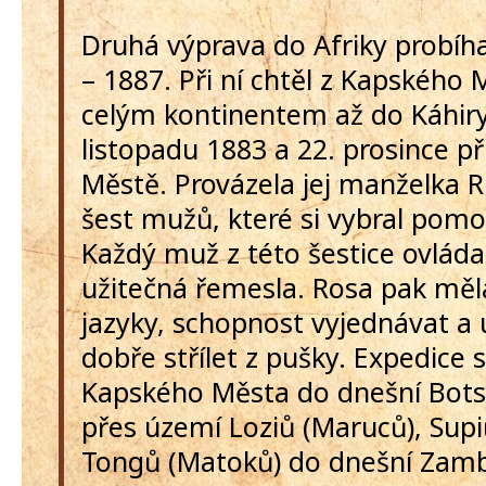
Druhá výprava do Afriky probíha
– 1887. Při ní chtěl z Kapského 
celým kontinentem až do Káhiry.
listopadu 1883 a 22. prosince p
Městě. Provázela jej manželka R
šest mužů, které si vybral pomo
Každý muž z této šestice ovláda
užitečná řemesla. Rosa pak měl
jazyky, schopnost vyjednávat a
dobře střílet z pušky. Expedice 
Kapského Města do dnešní Bots
přes území Loziů (Maruců), Supi
Tongů (Matoků) do dnešní Zamb