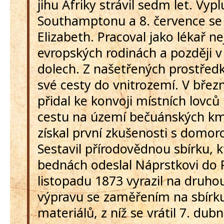
jihu Afriky strávil sedm let. Vyp
Southamptonu a 8. července se v
Elizabeth. Pracoval jako lékař ne
evropských rodinách a později 
dolech. Z našetřených prostředk
své cesty do vnitrozemí. V břez
přidal ke konvoji místních lovc
cestu na území bečuánských k
získal první zkušenosti s domorod
Sestavil přírodovědnou sbírku, k
bednách odeslal Náprstkovi do 
listopadu 1873 vyrazil na druh
výpravu se zaměřením na sbírku
materiálů, z níž se vrátil 7. dub