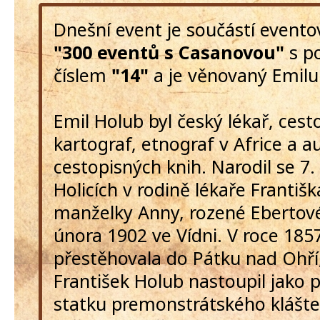
Dnešní event je součástí event
"300 eventů s Casanovou"
s p
číslem
"14"
a je věnovaný Emilu
Emil Holub byl český lékař, cest
kartograf, etnograf v Africe a a
cestopisných knih. Narodil se 7. 
Holicích v rodině lékaře Františ
manželky Anny, rozené Ebertové
února 1902 ve Vídni. V roce 1857
přestěhovala do Pátku nad Ohří
František Holub nastoupil jako 
statku premonstrátského klášte