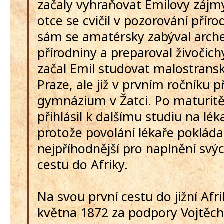
začaly vyhraňovat Emilovy zájm
otce se cvičil v pozorování přírod
sám se amatérsky zabýval archeo
přírodniny a preparoval živočich
začal Emil studovat malostran
Praze, ale již v prvním ročníku p
gymnázium v Žatci. Po maturitě
přihlásil k dalšímu studiu na lék
protože povolání lékaře pokláda
nejpříhodnější pro naplnění svý
cestu do Afriky.
Na svou první cestu do jižní Afri
května 1872 za podpory Vojtěc