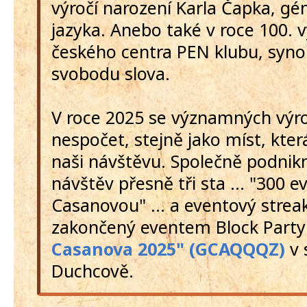
výročí narození Karla Čapka, g
jazyka. Anebo také v roce 100. v
českého centra PEN klubu, syn
svobodu slova.
V roce 2025 se významných výro
nespočet, stejně jako míst, kter
naši návštěvu. Společně podni
návštěv přesně tři sta ... "300 e
Casanovou" ... a eventový strea
zakončený eventem Block Part
Casanova 2025" (GCAQQQZ)
v 
Duchcově.