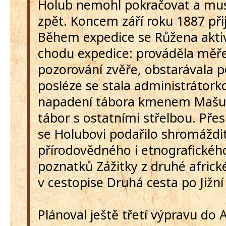
Holub nemohl pokračovat a muse
zpět. Koncem září roku 1887 při
Během expedice se Růžena aktiv
chodu expedice: prováděla měře
pozorování zvěře, obstarávala p
posléze se stala administrátork
napadení tábora kmenem Mašuk
tábor s ostatními střelbou. Pře
se Holubovi podařilo shromážd
přírodovědného i etnografickéh
poznatků Zážitky z druhé africk
v cestopise Druhá cesta po Jižní 
Plánoval ještě třetí výpravu do A