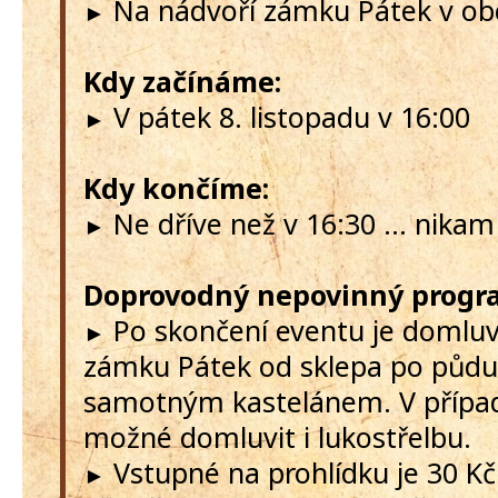
Na nádvoří zámku Pátek v obc
►
Kdy začínáme:
V pátek 8. listopadu v 16:00
►
Kdy končíme:
Ne dříve než v 16:30 ... nika
►
Doprovodný nepovinný progr
Po skončení eventu je domluv
►
zámku Pátek od sklepa po půd
samotným kastelánem. V případ
možné domluvit i lukostřelbu.
Vstupné na prohlídku je 30 Kč
►