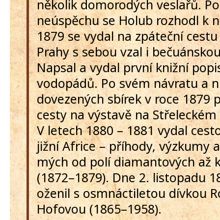
několik domorodých veslařů. P
neúspěchu se Holub rozhodl k n
1879 se vydal na zpáteční cestu
Prahy s sebou vzal i bečuánskou
Napsal a vydal první knižní popi
vodopádů. Po svém návratu a n
dovezených sbírek v roce 1879 p
cesty na výstavě na Střeleckém 
V letech 1880 – 1881 vydal cest
jižní Africe – příhody, výzkumy 
mých od polí diamantových až 
(1872–1879). Dne 2. listopadu 1
oženil s osmnáctiletou dívkou 
Hofovou (1865–1958).