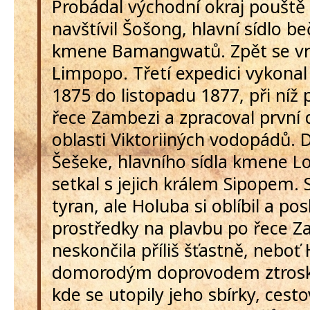
Probádal východní okraj pouště 
navštívil Šošong, hlavní sídlo 
kmene Bamangwatů. Zpět se vra
Limpopo. Třetí expedici vykonal
1875 do listopadu 1877, při níž 
řece Zambezi a zpracoval první 
oblasti Viktoriiných vodopádů. D
Šešeke, hlavního sídla kmene Lo
setkal s jejich králem Sipopem. 
tyran, ale Holuba si oblíbil a po
prostředky na plavbu po řece Z
neskončila příliš šťastně, neboť 
domorodým doprovodem ztroskot
kde se utopily jeho sbírky, cesto