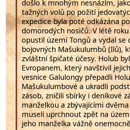
došlo k mnohým nesnázím, jako
tažných volů po požití jedovatýc
expedice byla poté odkázána po
domorodých nosičů. V létě roku
opustil území Tongů a vydal se
bojovných Mašukulumbů (Ilů), kte
zvláštní špičaté účesy. Holub by
Evropanem, který navštívil jejic
vesnice Galulongy přepadli Hol
Mašukulumbové a ukradli podst
zásob, zničili sbírky i deníkové
manželkou a zbývajícími dvěm
museli uprchnout zpět na území
jeho manželka vážně onemocněli