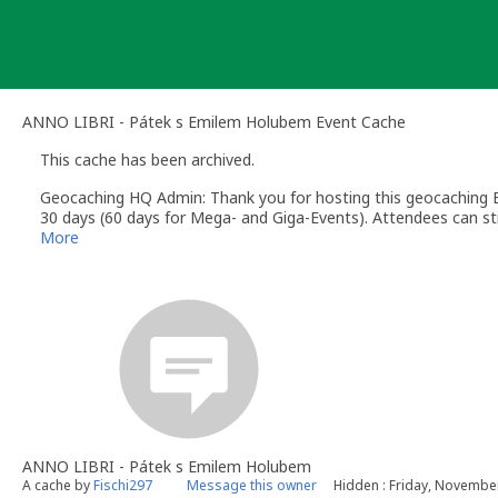
Skip
to
content
ANNO LIBRI - Pátek s Emilem Holubem Event Cache
This cache has been archived.
Geocaching HQ Admin: Thank you for hosting this geocaching E
30 days (60 days for Mega- and Giga-Events). Attendees can stil
More
ANNO LIBRI - Pátek s Emilem Holubem
A cache by
Fischi297
Message this owner
Hidden : Friday, Novembe