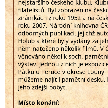
nejstaršího českého klubu, Klub
filatelistů. Byl zobrazen na čes
známkách z roku 1952 a na čes
roku 2007. Národní knihovna ČR
odborných publikací, jejichž aut
Holub a které byly vydány za jeh
něm natočeno několik filmů. V 
věnováno několik soch, pamětní
výstav. Jednou z nich je expozi
Pátku u Peruce v okrese Louny.
můžeme najít i pamětní desku, 
jeho zdejší pobyt.
Místo konání: