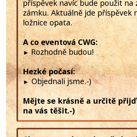
příspěvek navíc bude použit na 
zámku. Aktuálně jde příspěvek 
ložnice opata.
A co eventová CWG:
Rozhodně budou!
►
Hezké počasí:
Objednali jsme.-)
►
Mějte se krásně a určitě přij
na vás těšit.-)