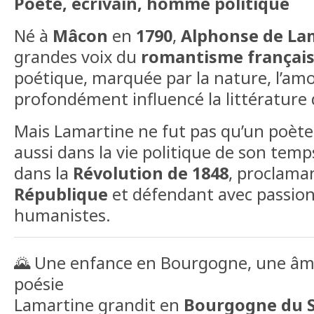
Poète, écrivain, homme politique
Né à
Mâcon
en
1790
,
Alphonse de La
grandes voix du
romantisme françai
poétique, marquée par la nature, l’amo
profondément influencé la littérature d
Mais Lamartine ne fut pas qu’un poète 
aussi dans la vie politique de son temps
dans la
Révolution de 1848
, proclama
République
et défendant avec passion 
humanistes.
🌄 Une enfance en Bourgogne, une âme
poésie
Lamartine grandit en
Bourgogne du 