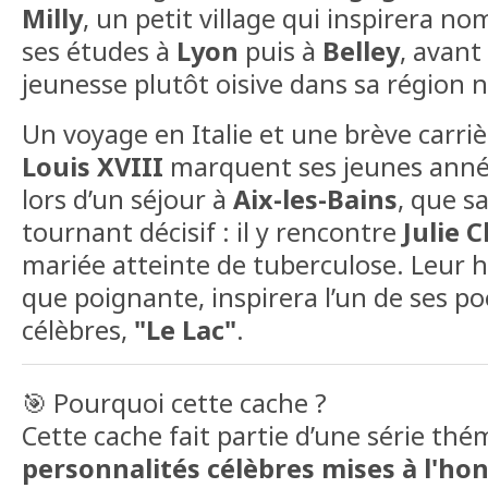
Milly
, un petit village qui inspirera nom
ses études à
Lyon
puis à
Belley
, avant
jeunesse plutôt oisive dans sa région n
Un voyage en Italie et une brève carriè
Louis XVIII
marquent ses jeunes année
lors d’un séjour à
Aix-les-Bains
, que s
tournant décisif : il y rencontre
Julie 
mariée atteinte de tuberculose. Leur hi
que poignante, inspirera l’un de ses p
célèbres,
"Le Lac"
.
🎯 Pourquoi cette cache ?
Cette cache fait partie d’une série th
personnalités célèbres mises à l'ho