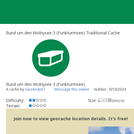
Skip
to
content
Rund um den Wolnysee 3 (Funkturmsee) Traditional Cache
Rund um den Wolnysee 3 (Funkturmsee)
A cache by
GeoAndy67
Message this owner
Hidden : 9/10/2024
Difficulty:
Size:
(micro)
Terrain:
Join now to view geocache location details. It's free!