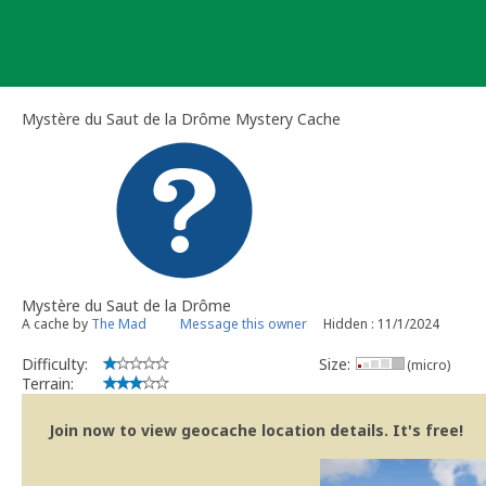
Skip
to
content
Mystère du Saut de la Drôme Mystery Cache
Mystère du Saut de la Drôme
A cache by
The Mad
Message this owner
Hidden : 11/1/2024
Difficulty:
Size:
(micro)
Terrain:
Join now to view geocache location details. It's free!