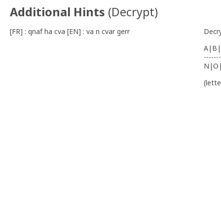
Additional Hints
(
Decrypt
)
[FR] : qnaf ha cva [EN] : va n cvar gerr
Decr
A|B|
-------
N|O
(lett