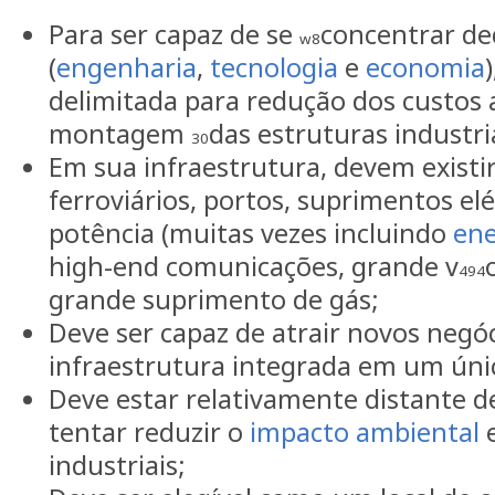
Para ser capaz de se
concentrar de
w8
(
engenharia
,
tecnologia
e
economia
delimitada para redução dos custos 
montagem
das estruturas industri
30
Em sua infraestrutura, devem existir
ferroviários, portos, suprimentos elé
potência (muitas vezes incluindo
ene
high-end comunicações, grande v
494
grande suprimento de gás;
Deve ser capaz de atrair novos neg
infraestrutura integrada em um únic
Deve estar relativamente distante d
tentar reduzir o
impacto ambiental
e
industriais;