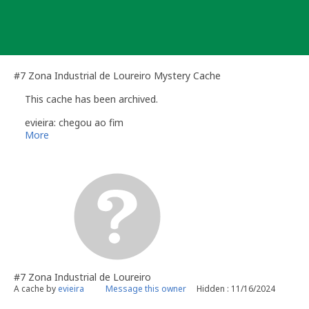
Skip
to
content
#7 Zona Industrial de Loureiro Mystery Cache
This cache has been archived.
evieira: chegou ao fim
More
#7 Zona Industrial de Loureiro
A cache by
evieira
Message this owner
Hidden : 11/16/2024