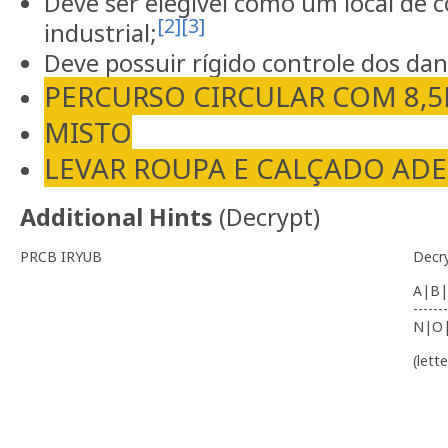
Deve ser elegível como um local de 
[2]
[3]
industrial;
Deve possuir rígido controle dos da
PERCURSO CIRCULAR COM 8,
MISTO
LEVAR ROUPA E CALÇADO A
Additional Hints
(
Decrypt
)
PRCB IRYUB
Decr
A|B|
-------
N|O
(lett