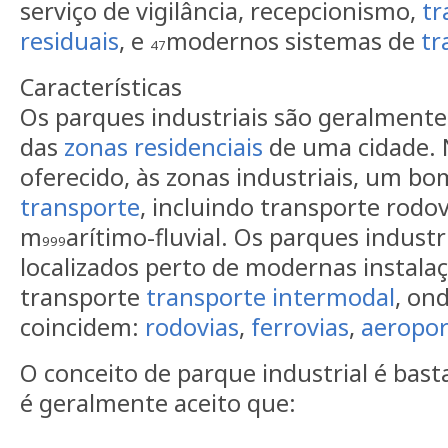
serviço de vigilância, recepcionismo,
tr
residuais
, e
modernos sistemas de
tr
47
Características
Os parques industriais são geralmente 
das
zonas residenciais
de uma cidade.
oferecido, às zonas industriais, um b
transporte
, incluindo transporte rodovi
m
arítimo-fluvial. Os parques indust
999
localizados perto de modernas instala
transporte
transporte intermodal
, on
coincidem:
rodovias
,
ferrovias
,
aeropor
O conceito de parque industrial é bast
é geralmente aceito que: