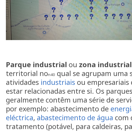
Parque industrial
ou
zona industrial
territorial no
qual se agrupam uma s
n40
atividades
industriais
ou empresariais
estar relacionadas entre si. Os parques
geralmente contêm uma série de serv
por exemplo: abastecimento de
energi
eléctrica
,
abastecimento de água
com d
tratamento (potável, para caldeiras, p