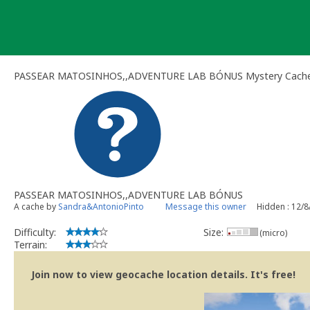
Skip
to
content
PASSEAR MATOSINHOS,,ADVENTURE LAB BÓNUS Mystery Cach
PASSEAR MATOSINHOS,,ADVENTURE LAB BÓNUS
A cache by
Sandra&AntonioPinto
Message this owner
Hidden : 12/
Difficulty:
Size:
(micro)
Terrain:
Join now to view geocache location details. It's free!