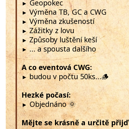
Geopokec
►
Výměna TB, GC a CWG
►
Výměna zkušeností
►
Zážitky z lovu
►
Způsoby luštění keší
►
... a spousta dalšího
►
A co eventová CWG:
budou v počtu 50ks...🪵
►
Hezké počasí:
Objednáno 🌞
►
Mějte se krásně a určitě přij