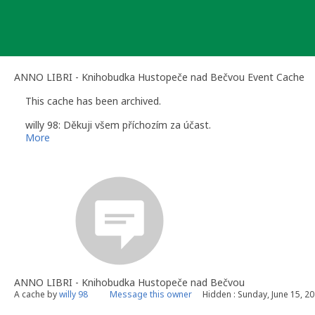
Skip
to
content
ANNO LIBRI - Knihobudka Hustopeče nad Bečvou Event Cache
This cache has been archived.
willy 98: Děkuji všem příchozím za účast.
More
ANNO LIBRI - Knihobudka Hustopeče nad Bečvou
A cache by
willy 98
Message this owner
Hidden : Sunday, June 15, 2