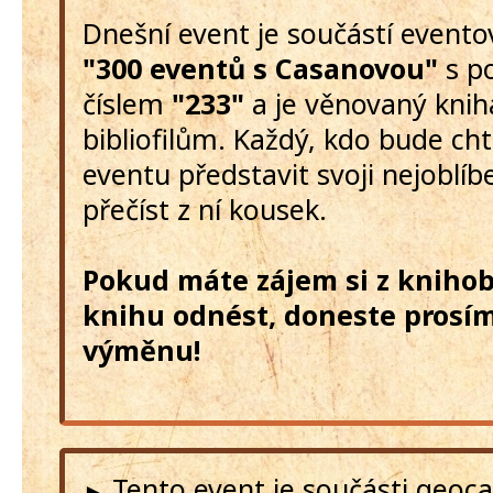
Dnešní event je součástí event
"300 eventů s Casanovou"
s p
číslem
"233"
a je věnovaný kni
bibliofilům. Každý, kdo bude ch
eventu představit svoji nejoblíb
přečíst z ní kousek.
Pokud máte zájem si z kniho
knihu odnést, doneste prosím
výměnu!
Tento event je součásti geoc
►