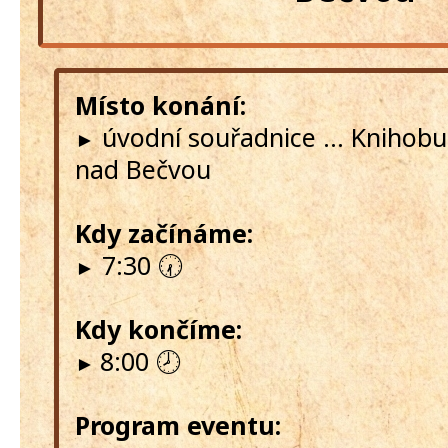
Místo konání:
úvodní souřadnice ... Knihob
►
nad Bečvou
Kdy začínáme:
7:30 🕢
►
Kdy končíme:
8:00 🕗
►
Program eventu: