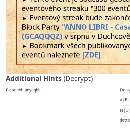
eventového streaku "300 event
Eventový streak bude zakon
►
Block Party
"ANNO LIBRI - Cas
(GCAQQQZ)
v srpnu v Duchcov
Bookmark všech publikovanýc
►
eventů naleznete
[ZDE]
Additional Hints
(
Decrypt
)
F qboebh anynqbh...
Decr
A|B|
-------
N|O
(lett