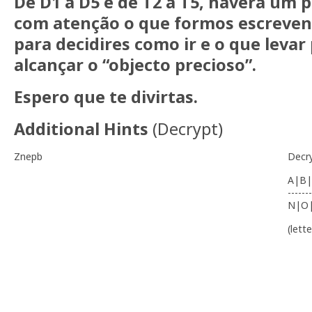
De D1 a D5 e de T2 a T5, haverá um 
com atenção o que formos escreve
para decidires como ir e o que levar
alcançar o “objecto precioso”.
Espero que te divirtas.
Additional Hints
(
Decrypt
)
Znepb
Decr
A|B|
-------
N|O
(lett