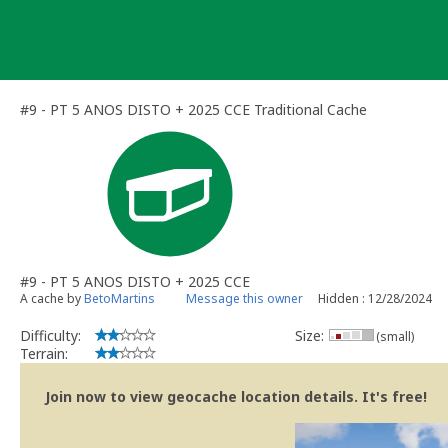
Skip
to
content
#9 - PT 5 ANOS DISTO + 2025 CCE Traditional Cache
#9 - PT 5 ANOS DISTO + 2025 CCE
A cache by
BetoMartins
Message this owner
Hidden : 12/28/2024
Difficulty:
Size:
(small)
Terrain:
Join now to view geocache location details. It's free!