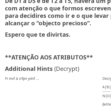
De D1 a D5 e de T2 a T5, haverá um 
com atenção o que formos escreve
para decidires como ir e o que levar
alcançar o “objecto precioso”.
Espero que te divirtas.
**ATENÇÃO AOS ATRIBUTOS**
Additional Hints
(
Decrypt
)
Fr invf à crfpn yrinf ....
Decr
A|B|
-------
N|O
(lett