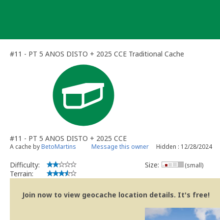
Skip
to
content
#11 - PT 5 ANOS DISTO + 2025 CCE Traditional Cache
#11 - PT 5 ANOS DISTO + 2025 CCE
A cache by
BetoMartins
Message this owner
Hidden : 12/28/2024
Difficulty:
Size:
(small)
Terrain:
Join now to view geocache location details. It's free!