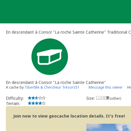
Skip
to
content
En descendant à Conso! "La roche Sainte Catherine" Traditional 
En descendant à Conso! "La roche Sainte Catherine"
A cache by
Tibertille & Chercheur Trèsors51
Message this owner
Hi
Difficulty:
Size:
(other)
Terrain:
Join now to view geocache location details. It's free!