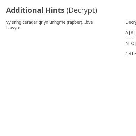
Additional Hints
(
Decrypt
)
Vy snhg ceraqer qr yn unhgrhe (rapber). Ibve
Decr
fcbvyre.
A|B|
-------
N|O
(lett