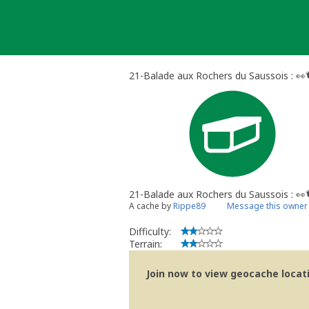
Skip
to
content
21-Balade aux Rochers du Saussois : 👀
21-Balade aux Rochers du Saussois : 👀
A cache by
Rippe89
Message this owner
Difficulty:
Terrain:
Join now to view geocache locatio