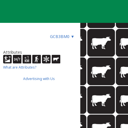
GCB3BM0
▼
Attributes
What are Attributes?
Advertising with Us