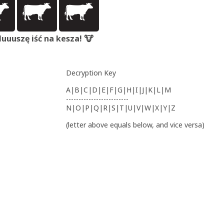
uuuszę iść na kesza! 🐮
Decryption Key
A|B|C|D|E|F|G|H|I|J|K|L|M
-------------------------
N|O|P|Q|R|S|T|U|V|W|X|Y|Z
(letter above equals below, and vice versa)