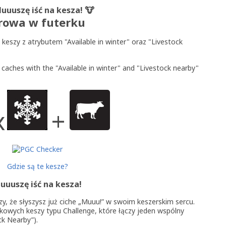
uuuszę iść na kesza! 🐮
rowa w futerku
 keszy z atrybutem "Available in winter" oraz "Livestock
 caches with the "Available in winter" and "Livestock nearby"
x
+
Gdzie są te kesze?
uuuszę iść na kesza!
aczy, że słyszysz już ciche „Muuu!” w swoim keszerskim sercu.
tkowych keszy typu Challenge, które łączy jeden wspólny
ck Nearby”).