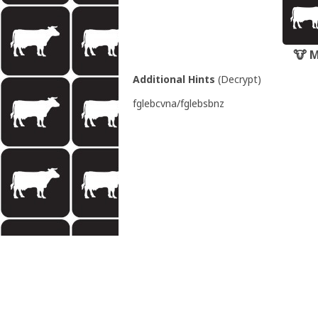
🐮 M
Additional Hints
(
Decrypt
)
fglebcvna/fglebsbnz