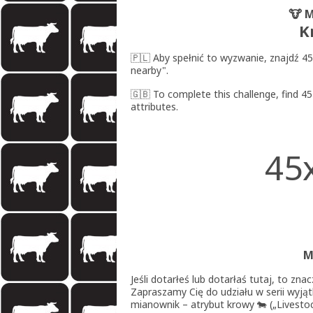
🐮 M
K
🇵🇱 Aby spełnić to wyzwanie, znajdź 45
nearby".
🇬🇧 To complete this challenge, find 45
attributes.
45
M
Jeśli dotarłeś lub dotarłaś tutaj, to zn
Zapraszamy Cię do udziału w serii wyją
mianownik – atrybut krowy 🐄 („Livesto