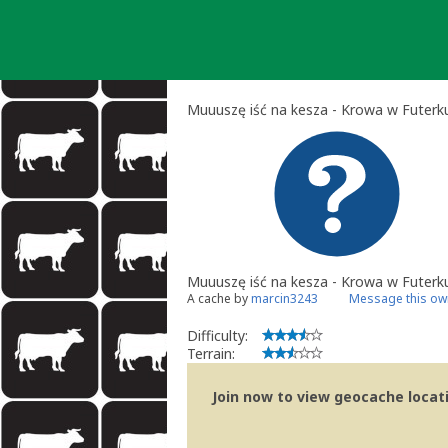
Skip
to
content
Muuuszę iść na kesza - Krowa w Futerk
Muuuszę iść na kesza - Krowa w Futerk
A cache by
marcin3243
Message this ow
Difficulty:
Terrain:
Join now to view geocache locatio