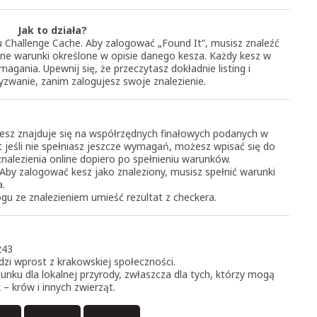
Jak to działa?
u Challenge Cache. Aby zalogować „Found It”, musisz znaleźć
tne warunki określone w opisie danego kesza. Każdy kesz w
agania. Upewnij się, że przeczytasz dokładnie listing i
yzwanie, zanim zalogujesz swoje znalezienie.
Kesz znajduje się na współrzędnych finałowych podanych w
et jeśli nie spełniasz jeszcze wymagań, możesz wpisać się do
nalezienia online dopiero po spełnieniu warunków.
Aby zalogować kesz jako znaleziony, musisz spełnić warunki
a.
gu ze znalezieniem umieść rezultat z checkera.
243
zi wprost z krakowskiej społeczności.
nku dla lokalnej przyrody, zwłaszcza dla tych, którzy mogą
– krów i innych zwierząt.