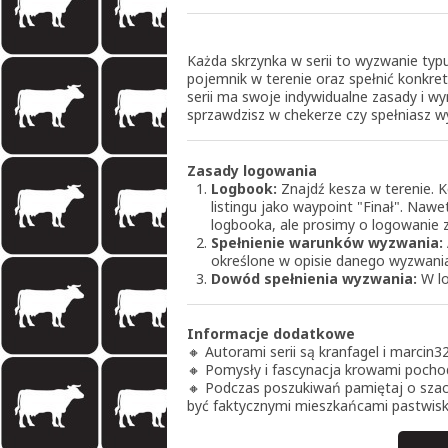
Każda skrzynka w serii to wyzwanie typ
pojemnik w terenie oraz spełnić konkre
serii ma swoje indywidualne zasady i wym
sprzawdzisz w chekerze czy spełniasz w
Zasady logowania
Logbook:
Znajdź kesza w terenie. 
listingu jako waypoint "Finał". Naw
logbooka, ale prosimy o logowanie z
Spełnienie warunków wyzwania:
określone w opisie danego wyzwani
Dowód spełnienia wyzwania:
W lo
Informacje dodatkowe
🔸 Autorami serii są kranfagel i marcin3
🔸 Pomysły i fascynacja krowami pochod
🔸 Podczas poszukiwań pamiętaj o szacu
być faktycznymi mieszkańcami pastwisk 