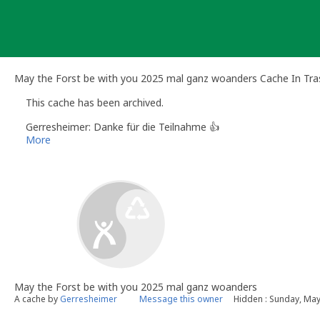
Skip
to
content
May the Forst be with you 2025 mal ganz woanders Cache In Tr
This cache has been archived.
Gerresheimer: Danke für die Teilnahme 👍
More
May the Forst be with you 2025 mal ganz woanders
A cache by
Gerresheimer
Message this owner
Hidden : Sunday, May