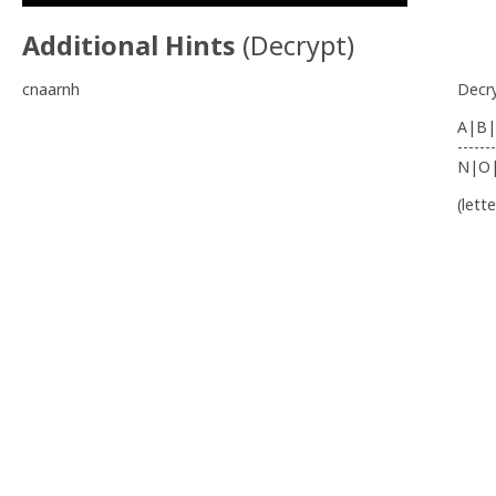
Additional Hints
(
Decrypt
)
cnaarnh
Decr
A|B|
-------
N|O
(lett