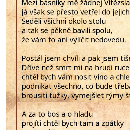
Mezi básníky mě žádnej Vítězsla
já však se přesto vetřel do jejic
Seděli všichni okolo stolu
a tak se pěkně bavili spolu,
že vám to ani vylíčit nedovedu.
Postál jsem chvíli a pak jsem tiše
Dříve než smrt mi na hrudi ruce
chtěl bych vám nosit víno a chl
podnikat všechno, co bude třeb
brousiti tužky, vymejšlet rýmy 
A za to bos a o hladu
projíti chtěl bych tam a zpátky