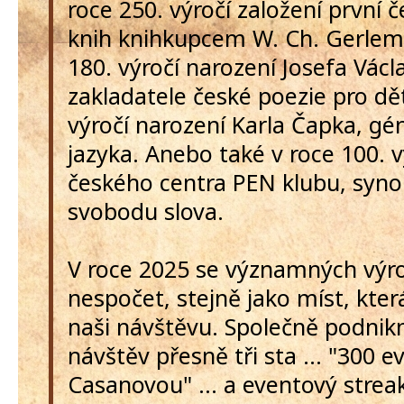
roce 250. výročí založení první 
knih knihkupcem W. Ch. Gerlem 
180. výročí narození Josefa Václ
zakladatele české poezie pro dět
výročí narození Karla Čapka, g
jazyka. Anebo také v roce 100. v
českého centra PEN klubu, syn
svobodu slova.
V roce 2025 se významných výro
nespočet, stejně jako míst, kter
naši návštěvu. Společně podni
návštěv přesně tři sta ... "300 e
Casanovou" ... a eventový strea