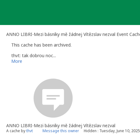
Skip
to
content
ANNO LIBRI-Mezi básníky mě žádnej Vítězslav nezval Event Cach
This cache has been archived.
thvt: tak dobrou noc...
More
ANNO LIBRI-Mezi básníky mě žádnej Vítězslav nezval
A cache by
thvt
Message this owner
Hidden : Tuesday, June 10, 2025