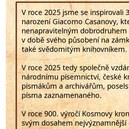
V roce 2025 jsme se inspirovali 
narození Giacomo Casanovy, kte
nenapravitelným dobrodruhem 
v době svého působení na zám
také svědomitým knihovníkem.
V roce 2025 tedy společně vzd
národnímu písemnictví, české kn
písmákům a archivářům, poselst
písma zaznamenaného.
V roce 900. výročí Kosmovy kroni
svým dosahem nejvýznamnější č