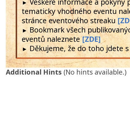
Veškeré informace a pokyny 
►
tematicky vhodného eventu nal
stránce eventového streaku
[ZD
Bookmark všech publikovanýc
►
eventů naleznete
[ZDE]
Děkujeme, že do toho jdete s
►
Additional Hints
(
No hints available.
)