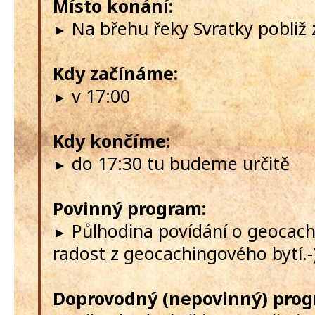
Místo konání:
Na břehu řeky Svratky pobliž
►
Kdy začínáme:
v 17:00
►
Kdy končíme:
do 17:30 tu budeme určitě
►
Povinný program:
Půlhodina povídání o geocach
►
radost z geocachingového bytí.-
Doprovodný (nepovinný) prog