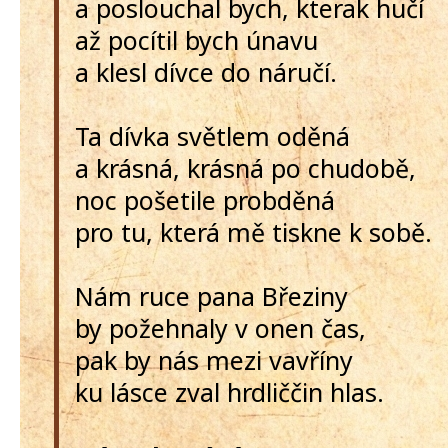
a poslouchal bych, kterak hučí
až pocítil bych únavu
a klesl dívce do náručí.
Ta dívka světlem oděná
a krásná, krásná po chudobě,
noc pošetile probděná
pro tu, která mě tiskne k sobě.
Nám ruce pana Březiny
by požehnaly v onen čas,
pak by nás mezi vavříny
ku lásce zval hrdliččin hlas.