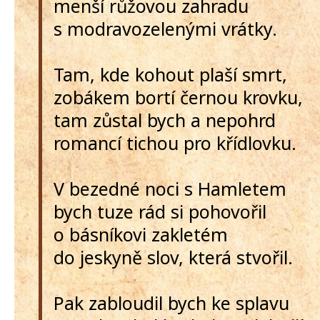
menší růžovou zahradu
s modravozelenými vrátky.
Tam, kde kohout plaší smrt,
zobákem bortí černou krovku,
tam zůstal bych a nepohrd
romancí tichou pro křídlovku.
V bezedné noci s Hamletem
bych tuze rád si pohovořil
o básníkovi zakletém
do jeskyně slov, která stvořil.
Pak zabloudil bych ke splavu