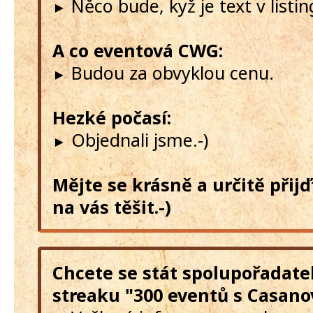
Něco bude, kyž je text v listi
►
A co eventová CWG:
Budou za obvyklou cenu.
►
Hezké počasí:
Objednali jsme.-)
►
Mějte se krásně a určitě přij
na vás těšit.-)
Chcete se stát spolupořadate
streaku "300 eventů s Casano