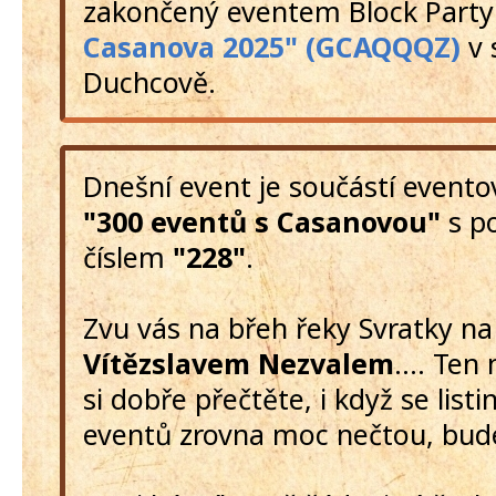
zakončený eventem Block Part
Casanova 2025" (GCAQQQZ)
v 
Duchcově.
Dnešní event je součástí event
"300 eventů s Casanovou"
s p
číslem
"228"
.
Zvu vás na břeh řeky Svratky na
Vítězslavem Nezvalem
…. Ten n
si dobře přečtěte, i když se listi
eventů zrovna moc nečtou, bude 