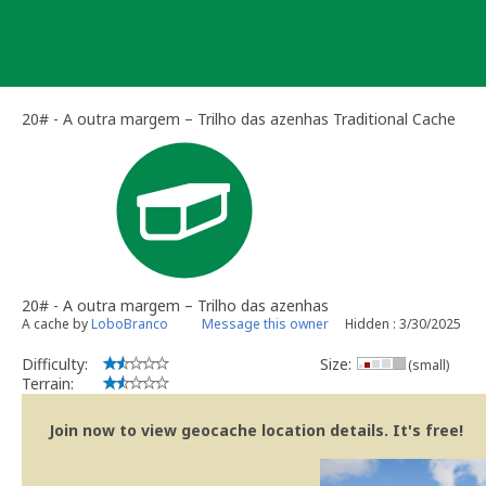
Skip
to
content
20# - A outra margem – Trilho das azenhas Traditional Cache
20# - A outra margem – Trilho das azenhas
A cache by
LoboBranco
Message this owner
Hidden : 3/30/2025
Difficulty:
Size:
(small)
Terrain:
Join now to view geocache location details. It's free!