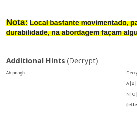
Nota:
Local bastante movimentado, p
durabilidade, na abordagem façam alg
Additional Hints
(
Decrypt
)
Ab pnagb
Decr
A|B|
-------
N|O
(lett