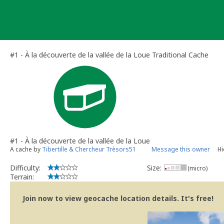
Skip
to
content
#1 - À la découverte de la vallée de la Loue Traditional Cache
#1 - À la découverte de la vallée de la Loue
A cache by
Tibertille & Chercheur Trèsors51
Message this owner
Hi
Difficulty:
Size:
(micro)
Terrain:
Join now to view geocache location details. It's free!