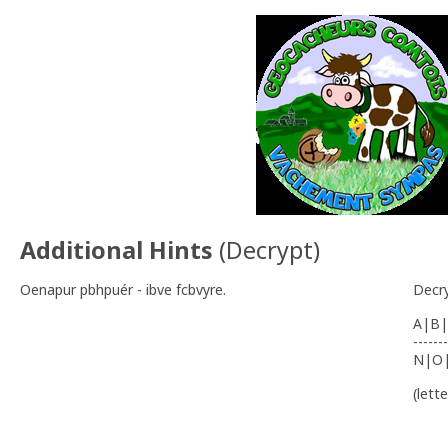
Additional Hints
(
Decrypt
)
Oenapur pbhpuér - ibve fcbvyre.
Decr
A|B|
-------
N|O
(lett