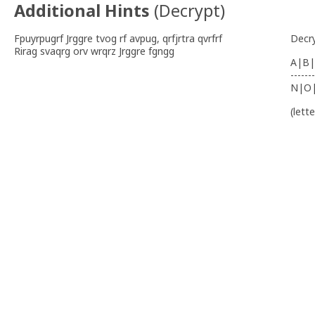
Additional Hints
(
Decrypt
)
Fpuyrpugrf Jrggre tvog rf avpug, qrfjrtra qvrfrf
Decr
Rirag svaqrg orv wrqrz Jrggre fgngg
A|B|
-------
N|O
(lett