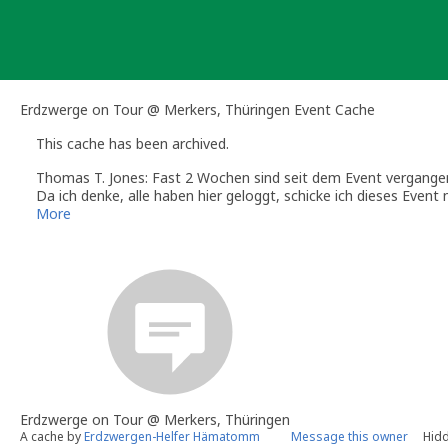
Skip
to
content
Erdzwerge on Tour @ Merkers, Thüringen Event Cache
This cache has been archived.
Thomas T. Jones: Fast 2 Wochen sind seit dem Event vergangen
Da ich denke, alle haben hier geloggt, schicke ich dieses Event n
um Platz für "Neues" zu schaffen!
More
Danke an alle, die Teilgenommen und den Weg zum Event auf
Erdzwerge on Tour @ Merkers, Thüringen
A cache by
Erdzwergen-Helfer Hämatomm
Message this owner
Hidd