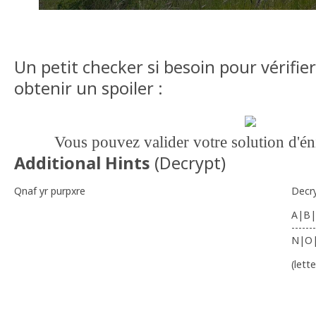
Un petit checker si besoin pour vérifi
obtenir un spoiler :
Vous pouvez valider votre solution d'
Additional Hints
(
Decrypt
)
Qnaf yr purpxre
Decr
A|B|
-------
N|O
(lett