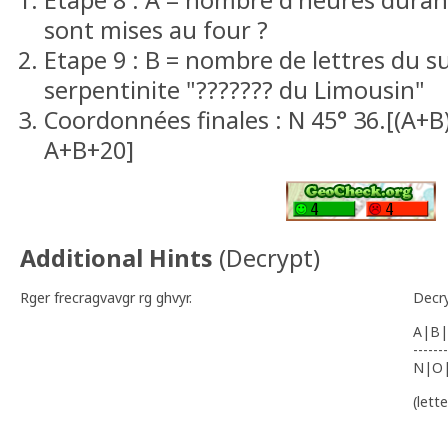
Etape 8 : A = nombre d'heures durant 
sont mises au four ?
Etape 9 : B = nombre de lettres du s
serpentinite "??????? du Limousin"
Coordonnées finales : N 45° 36.[(A+B)
A+B+20]
Additional Hints
(
Decrypt
)
Rger frecragvavgr rg ghvyr.
Decr
A|B|
-------
N|O
(lett