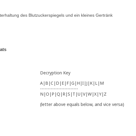
terhaltung des Blutzuckerspiegels und ein kleines Gertränk
ats
Decryption Key
A|B|C|D|E|F|G|H|I|J|K|L|M
-------------------------
N|O|P|Q|R|S|T|U|V|W|X|Y|Z
(letter above equals below, and vice versa)