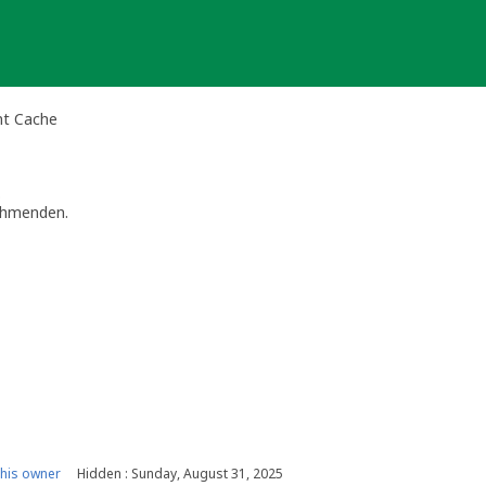
nt Cache
.
nehmenden.
event (lune de sang) bei Wissembourg.
his owner
Hidden : Sunday, August 31, 2025