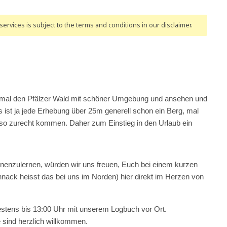
ervices is subject to the terms and conditions
in our disclaimer
.
mal den Pfälzer Wald mit schöner Umgebung und ansehen und
 ist ja jede Erhebung über 25m generell schon ein Berg, mal
e so zurecht kommen. Daher zum Einstieg in den Urlaub ein
enzulernen, würden wir uns freuen, Euch bei einem kurzen
nack heisst das bei uns im Norden) hier direkt im Herzen von
estens bis 13:00 Uhr mit unserem Logbuch vor Ort.
e sind herzlich willkommen.