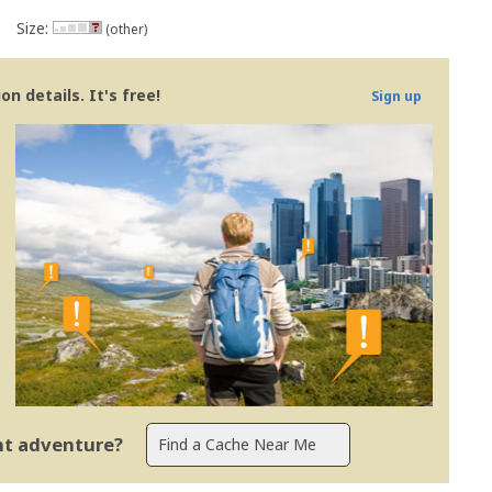
Size:
(other)
n details. It's free!
Sign up
ent adventure?