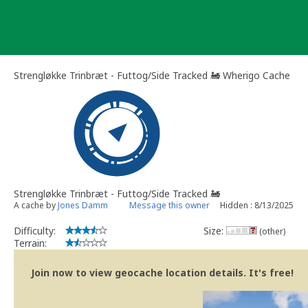
Skip
to
content
Strengløkke Trinbræt - Futtog/Side Tracked 🚂 Wherigo Cache
Strengløkke Trinbræt - Futtog/Side Tracked 🚂
A cache by
Jones Damm
Message this owner
Hidden : 8/13/2025
Difficulty:
Size:
(other)
Terrain:
Join now to view geocache location details. It's free!