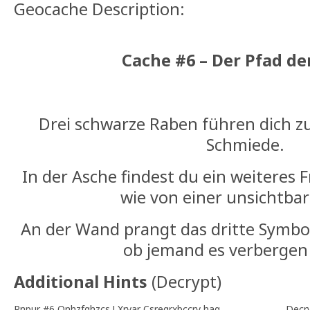
Geocache Description:
Cache #6 – Der Pfad de
Drei schwarze Raben führen dich zu
Schmiede.
In der Asche findest du ein weiteres
wie von einer unsichtbar
An der Wand prangt das dritte Symbol 
ob jemand es verbergen 
Additional Hints
(
Decrypt
)
Pnpur #6 Onhzfghzcs ! Xrvar Csreqrxbccry haq
Decr