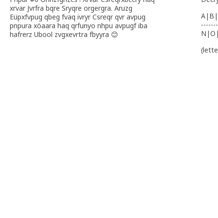
xrvar Jvrfra bqre Sryqre orgergra. Aruzg
A|B|
Eüpxfvpug qbeg fvaq ivryr Csreqr qvr avpug
-------
pnpura xöaara haq qrfunyo nhpu avpugf iba
N|O
hafrerz Ubool zvgxevrtra fbyyra 😊
(lett