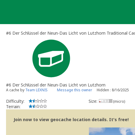
Skip
to
content
#6 Der Schlüssel der Neun-Das Licht von Lutzhorn Traditional Ca
#6 Der Schlüssel der Neun-Das Licht von Lutzhorn
A cache by
Team LEXNIS
Message this owner
Hidden : 8/16/2025
Difficulty:
Size:
(micro)
Terrain:
Join now to view geocache location details. It's free!