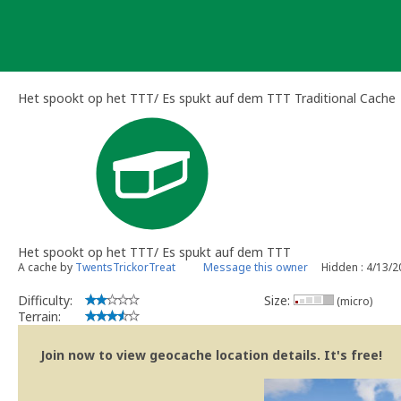
Skip
to
content
Het spookt op het TTT/ Es spukt auf dem TTT Traditional Cache
Het spookt op het TTT/ Es spukt auf dem TTT
A cache by
TwentsTrickorTreat
Message this owner
Hidden : 4/13/
Difficulty:
Size:
(micro)
Terrain:
Join now to view geocache location details. It's free!