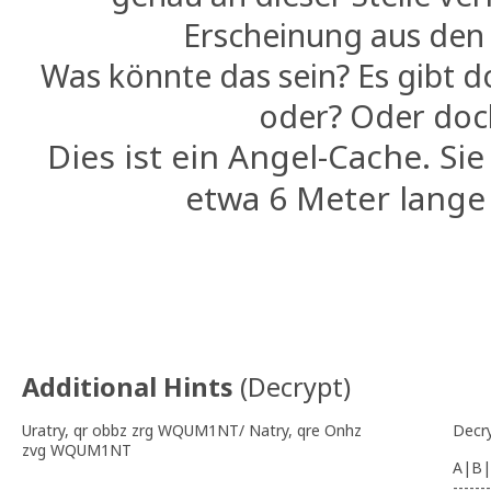
Erscheinung aus den
Was könnte das sein? Es gibt do
oder? Oder doc
Dies ist ein Angel-Cache. Si
etwa 6 Meter lange
Additional Hints
(
Decrypt
)
Uratry, qr obbz zrg WQUM1NT/ Natry, qre Onhz
Decr
zvg WQUM1NT
A|B|
-------