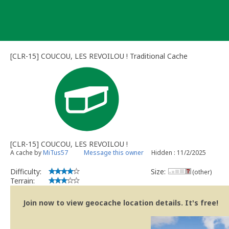
Skip
to
content
[CLR-15] COUCOU, LES REVOILOU ! Traditional Cache
[CLR-15] COUCOU, LES REVOILOU !
A cache by
MiTus57
Message this owner
Hidden : 11/2/2025
Difficulty:
Size:
(other)
Terrain:
Join now to view geocache location details. It's free!