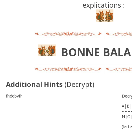
explications :
BONNE BAL
Additional Hints
(
Decrypt
)
fhéqbvfr
Decr
A|B|
-------
N|O
(lett