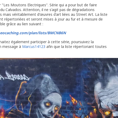
ar "Les Moutons Electriques". Série qui a pour but de faire
t du Calvados. Attention, il ne s'agit pas de dégradations
 mais véritablement d'œuvres d'art liées au Street Art. La liste
t répertoriées et seront mises à jour au fur et à mesure de
ble grâce au lien suivant :
eocaching.com/plan/lists/BMCNB6N
aitez également participer à cette série, poursuivez la
un message à
Marcus14123
afin que la liste répertoriant toutes