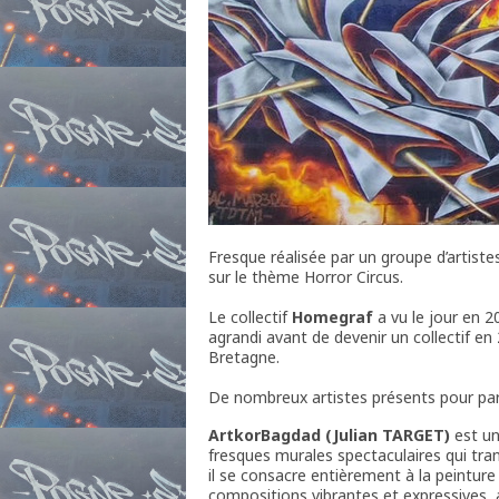
Fresque réalisée par un groupe d’artiste
sur le thème Horror Circus.
Le collectif
Homegraf
a vu le jour en 2
agrandi avant de devenir un collectif 
Bretagne.
De nombreux artistes présents pour part
ArtkorBagdad (Julian TARGET)
est un
fresques murales spectaculaires qui tra
il se consacre entièrement à la peinture
compositions vibrantes et expressives, 