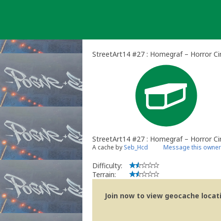
Skip
to
content
StreetArt14 #27 : Homegraf – Horror Ci
StreetArt14 #27 : Homegraf – Horror Ci
A cache by
Seb_Hcd
Message this owner
Difficulty:
Terrain:
Join now to view geocache locatio