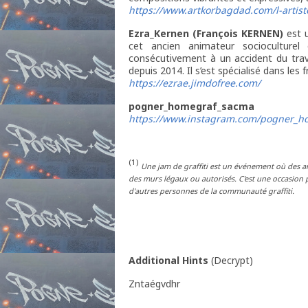
https://www.artkorbagdad.com/l-artist
Ezra
_Kernen (
François
KERNEN)
est u
cet ancien animateur socioculturel 
consécutivement à un accident du travail
depuis 2014. Il s’est spécialisé dans les 
https://ezrae.jimdofree.com/
pogner_homegraf_sacma
https://www.instagram.com/pogner_h
(1)
Une jam de graffiti est un événement où des ar
des murs légaux ou autorisés. C'est une occasion po
d'autres personnes de la communauté graffiti.
Additional Hints
(
Decrypt
)
Zntaégvdhr