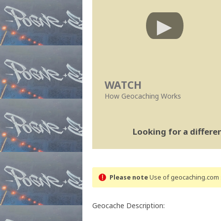
WATCH
How Geocaching Works
Looking for a differ
Please note
Use of geocaching.com s
Geocache Description: