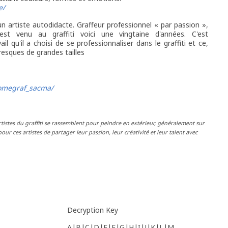
e/
n artiste autodidacte. Graffeur professionnel « par passion »,
est venu au graffiti voici une vingtaine d'années. C'est
 qu'il a choisi de se professionnaliser dans le graffiti et ce,
fresques de grandes tailles
omegraf_sacma/
tistes du graffiti se rassemblent pour peindre en extérieur, généralement sur
ur ces artistes de partager leur passion, leur créativité et leur talent avec
Decryption Key
A|B|C|D|E|F|G|H|I|J|K|L|M