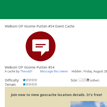
Skip
to
content
Welkom OP Voorne-Putten #54 Event Cache
Welkom OP Voorne-Putten #54
A cache by
Theodd1
Message this owner
Hidden : Friday, August 2
Difficulty:
Size:
(other)
Terrain:
Join now to view geocache location details. It's free!