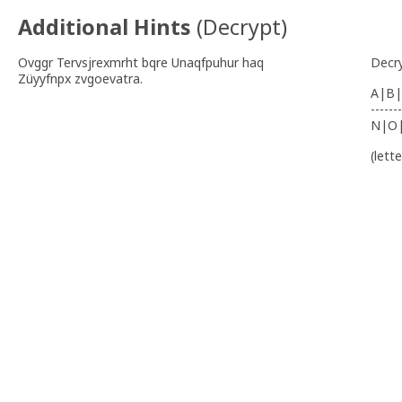
Additional Hints
(
Decrypt
)
Ovggr Tervsjrexmrht bqre Unaqfpuhur haq
Decr
Züyyfnpx zvgoevatra.
A|B|
-------
N|O
(lett