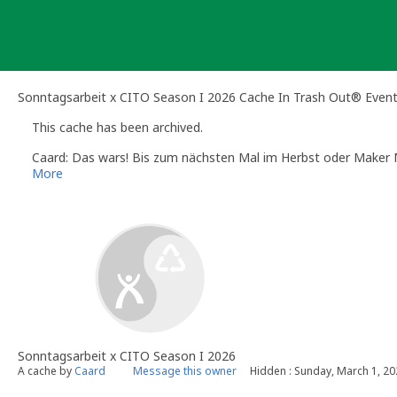
Skip
to
content
Sonntagsarbeit x CITO Season I 2026 Cache In Trash Out® Even
This cache has been archived.
Caard: Das wars! Bis zum nächsten Mal im Herbst oder Maker 
More
Sonntagsarbeit x CITO Season I 2026
A cache by
Caard
Message this owner
Hidden : Sunday, March 1, 2