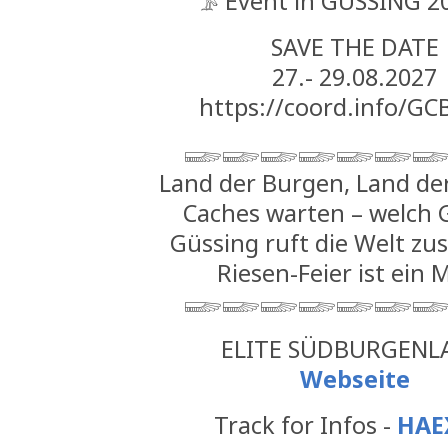
𓅥 Event in GÜSSING 2
SAVE THE DATE
27.- 29.08.2027
https://coord.info/G
𓆃𓆃𓆃𓆃𓆃𓆃
Land der Burgen, Land der
Caches warten – welch 
Güssing ruft die Welt z
Riesen-Feier ist ein
𓆃𓆃𓆃𓆃𓆃𓆃
ELITE SÜDBURGENL
Webseite
Track for Infos -
HAE