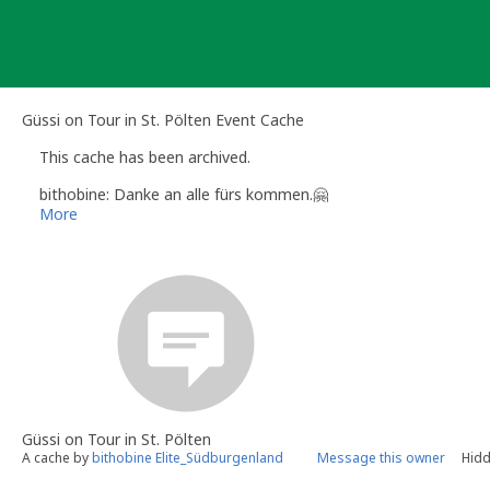
Skip
to
content
Güssi on Tour in St. Pölten Event Cache
This cache has been archived.
bithobine: Danke an alle fürs kommen.🤗
More
Güssi on Tour in St. Pölten
A cache by
bithobine Elite_Südburgenland
Message this owner
Hidd