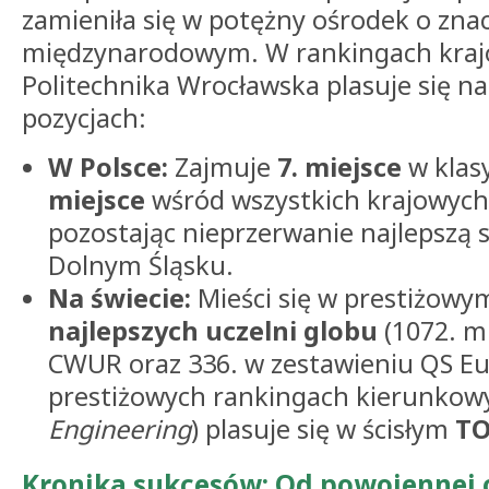
zamieniła się w potężny ośrodek o zna
międzynarodowym. W rankingach krajo
Politechnika Wrocławska plasuje się n
pozycjach:
W Polsce:
Zajmuje
7. miejsce
w klasy
miejsce
wśród wszystkich krajowych 
pozostając nieprzerwanie najlepszą 
Dolnym Śląsku.
Na świecie:
Mieści się w prestiżowy
najlepszych uczelni globu
(1072. m
CWUR oraz 336. w zestawieniu QS Eu
prestiżowych rankingach kierunkow
Engineering
) plasuje się w ścisłym
TO
Kronika sukcesów: Od powojennej