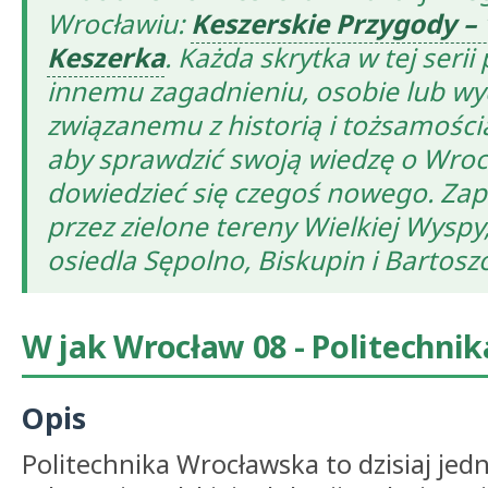
Wrocławiu:
Keszerskie Przygody – 
Keszerka
. Każda skrytka w tej seri
innemu zagadnieniu, osobie lub wy
związanemu z historią i tożsamością
aby sprawdzić swoją wiedzę o Wroc
dowiedzieć się czegoś nowego. Za
przez zielone tereny Wielkiej Wysp
osiedla Sępolno, Biskupin i Bartosz
W jak Wrocław 08 - Politechni
Opis
Politechnika Wrocławska to dzisiaj jed