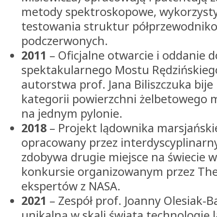
metody spektroskopowe, wykorzysty
testowania struktur półprzewodniko
podczerwonych.
2011
– Oficjalne otwarcie i oddanie 
spektakularnego Mostu Rędzińskiego
autorstwa prof. Jana Biliszczuka bije
kategorii powierzchni żelbetowego
na jednym pylonie.
2018
– Projekt lądownika marsjańsk
opracowany przez interdyscyplinarny
zdobywa drugie miejsce na świecie 
konkursie organizowanym przez The 
ekspertów z NASA.
2021
– Zespół prof. Joanny Olesiak-B
unikalną w skali świata technologię