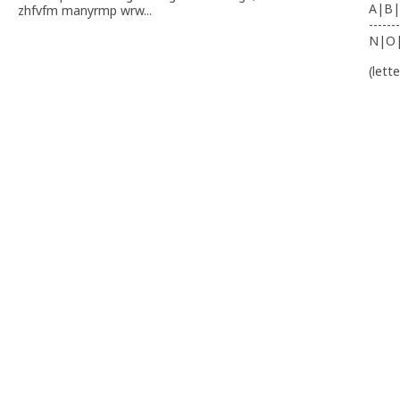
A|B|
zhfvfm manyrmp wrw...
-------
N|O
(lett