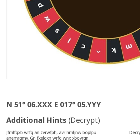
N 51° 06.XXX E 017° 05.YYY
Additional Hints
(
Decrypt
)
Jfmlfgxb wrfg an zvrwfph, avr hmljnw boplpu
Decr
anemrqmv. Gn fxelgxn wrfg wnx xbovrgn,