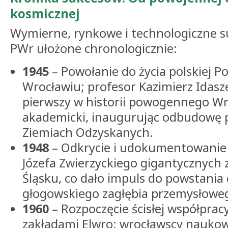
kosmicznej
Wymierne, rynkowe i technologiczne 
PWr ułożone chronologicznie:
1945
– Powołanie do życia polskiej Po
Wrocławiu; profesor Kazimierz Idasz
pierwszy w historii powogennego Wr
akademicki, inaugurując odbudowę p
Ziemiach Odzyskanych.
1948
– Odkrycie i udokumentowanie p
Józefa Zwierzyckiego gigantycznych 
Śląsku, co dało impuls do powstania 
głogowskiego zagłębia przemysłowe
1960
– Rozpoczęcie ścisłej współprac
zakładami Elwro; wrocławscy nauko