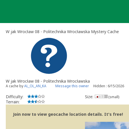
Skip
to
content
W jak Wrocław 08 - Politechnika Wrocławska Mystery Cache
W jak Wrocław 08 - Politechnika Wrocławska
A cache by
AL_OL_AN_KA
Message this owner
Hidden : 6/15/2026
Difficulty:
Size:
(small)
Terrain:
Join now to view geocache location details. It's free!