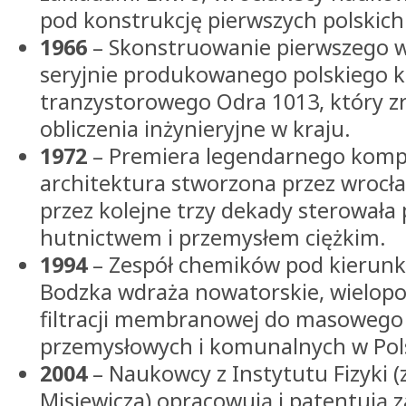
pod konstrukcję pierwszych polskic
1966
– Skonstruowanie pierwszego w
seryjnie produkowanego polskiego
tranzystorowego Odra 1013, który z
obliczenia inżynieryjne w kraju.
1972
– Premiera legendarnego komp
architektura stworzona przez wrocł
przez kolejne trzy dekady sterowała 
hutnictwem i przemysłem ciężkim.
1994
– Zespół chemików pod kierunk
Bodzka wdraża nowatorskie, wielo
filtracji membranowej do masowego
przemysłowych i komunalnych w Pol
2004
– Naukowcy z Instytutu Fizyki (z
Misiewicza) opracowują i patentują