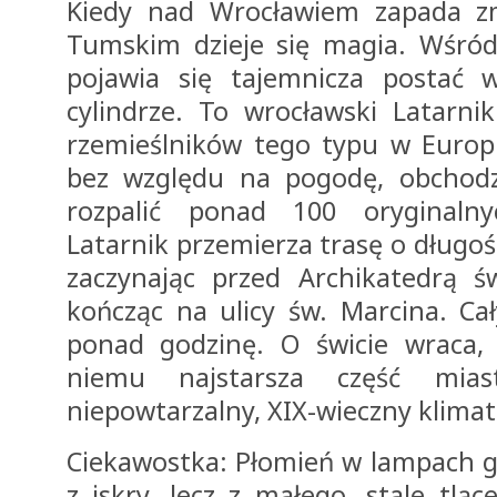
Kiedy nad Wrocławiem zapada zm
Tumskim dzieje się magia. Wśród
pojawia się tajemnicza postać w
cylindrze. To wrocławski Latarni
rzemieślników tego typu w Europi
bez względu na pogodę, obchodz
rozpalić ponad 100 oryginaln
Latarnik przemierza trasę o długośc
zaczynając przed Archikatedrą św
kończąc na ulicy św. Marcina. Ca
ponad godzinę. O świcie wraca, a
niemu najstarsza część mias
niepowtarzalny, XIX-wieczny klimat
Ciekawostka: Płomień w lampach g
z iskry, lecz z małego, stale tlą