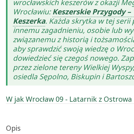
wrocławskich keszerów z okazji Me
Wrocławiu:
Keszerskie Przygody – 
Keszerka
. Każda skrytka w tej seri
innemu zagadnieniu, osobie lub wy
związanemu z historią i tożsamością
aby sprawdzić swoją wiedzę o Wroc
dowiedzieć się czegoś nowego. Za
przez zielone tereny Wielkiej Wysp
osiedla Sępolno, Biskupin i Bartosz
W jak Wrocław 09 - Latarnik z Ostrowa
Opis