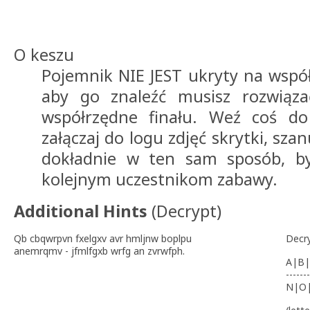
O keszu
Pojemnik NIE JEST ukryty na wspó
aby go znaleźć musisz rozwiąza
współrzędne finału. Weź coś do
załączaj do logu zdjęć skrytki, sza
dokładnie w ten sam sposób, b
kolejnym uczestnikom zabawy.
Additional Hints
(
Decrypt
)
Qb cbqwrpvn fxelgxv avr hmljnw boplpu
Decr
anemrqmv - jfmlfgxb wrfg an zvrwfph.
A|B|
-------
N|O