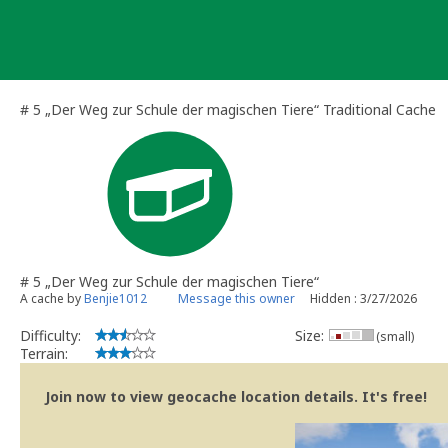
Skip
to
content
# 5 „Der Weg zur Schule der magischen Tiere“ Traditional Cache
# 5 „Der Weg zur Schule der magischen Tiere“
A cache by
Benjie1012
Message this owner
Hidden : 3/27/2026
Difficulty:
Size:
(small)
Terrain:
Join now to view geocache location details. It's free!