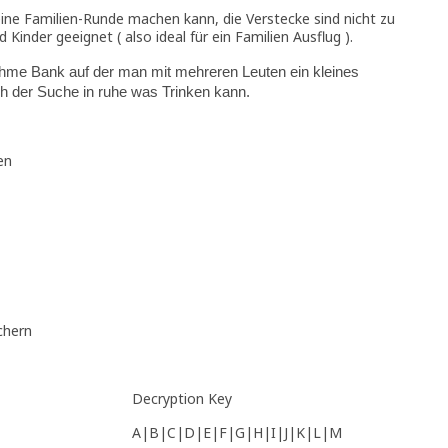
ne Familien-Runde machen kann, die Verstecke sind nicht zu
Kinder geeignet ( also ideal für ein Familien Ausflug ).
ehme Bank auf der man mit mehreren Leuten ein kleines
h der Suche in ruhe was Trinken kann.
en
chern
Decryption Key
A|B|C|D|E|F|G|H|I|J|K|L|M