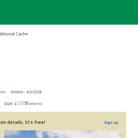
ditional Cache
wner
Hidden : 4/3/2026
Size:
(micro)
n details. It's free!
Sign up