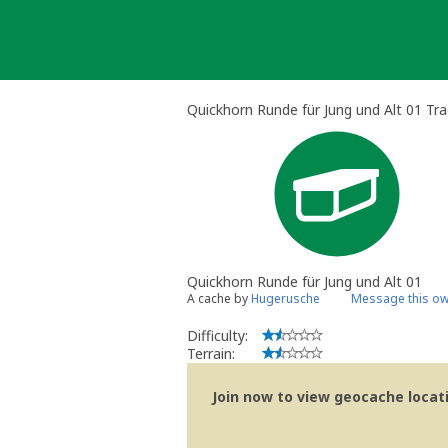
Skip
to
content
Quickhorn Runde für Jung und Alt 01 Tra
Quickhorn Runde für Jung und Alt 01
A cache by
Hugerusche
Message this o
Difficulty:
Terrain:
Join now to view geocache locatio