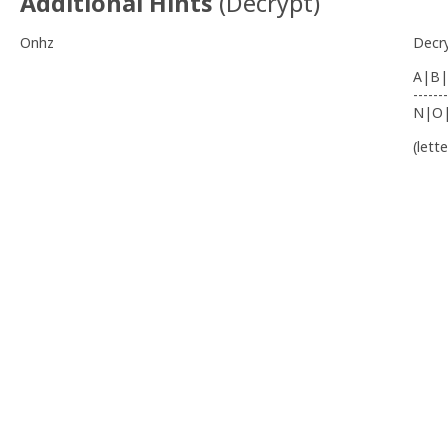
Additional Hints
(
Decrypt
)
Onhz
Decr
A|B|
-------
N|O
(lett