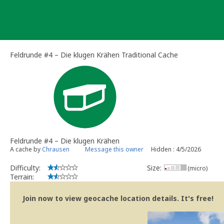
Skip
to
content
Feldrunde #4 – Die klugen Krähen Traditional Cache
Feldrunde #4 – Die klugen Krähen
A cache by
Chrausen
Message this owner
Hidden : 4/5/2026
Difficulty:
Size:
(micro)
Terrain:
Join now to view geocache location details. It's free!