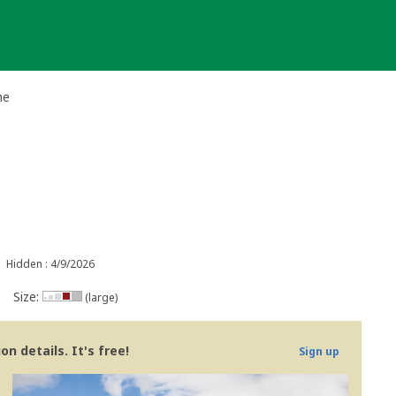
he
Hidden : 4/9/2026
Size:
(large)
n details. It's free!
Sign up