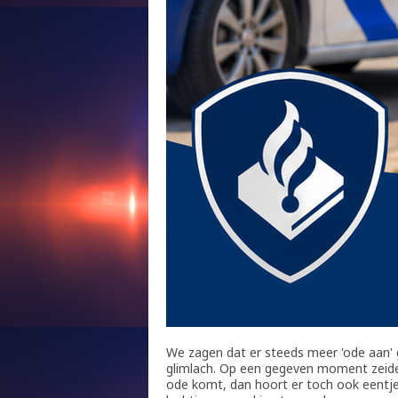
We zagen dat er steeds meer 'ode aan'
glimlach. Op een gegeven moment zeiden w
ode komt, dan hoort er toch ook eentje 