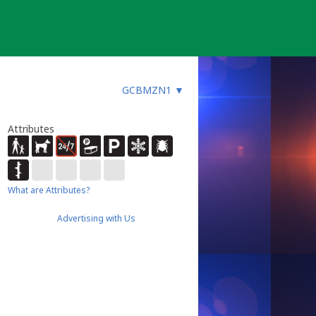
GCBMZN1
▼
Attributes
What are Attributes?
Advertising with Us