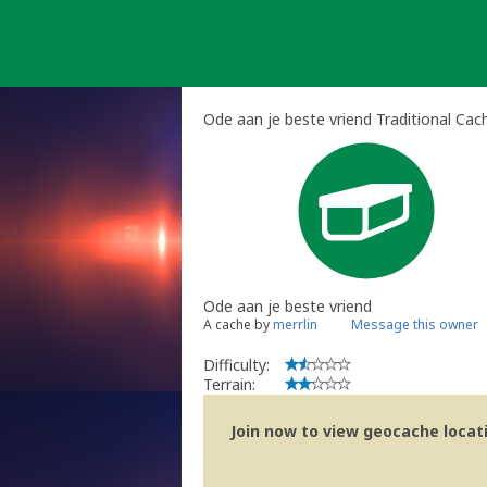
Skip
to
content
Ode aan je beste vriend Traditional Cac
Ode aan je beste vriend
A cache by
merrlin
Message this owner
Difficulty:
Terrain:
Join now to view geocache locatio