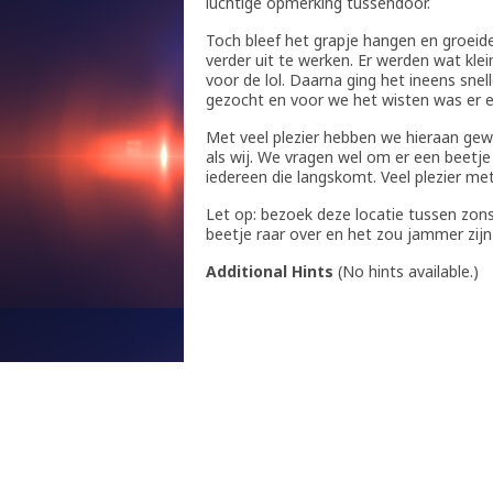
luchtige opmerking tussendoor.
Toch bleef het grapje hangen en groeid
verder uit te werken. Er werden wat kle
voor de lol. Daarna ging het ineens snel
gezocht en voor we het wisten was er 
Met veel plezier hebben we hieraan gewe
als wij. We vragen wel om er een beetje
iedereen die langskomt. Veel plezier m
Let op: bezoek deze locatie tussen zo
beetje raar over en het zou jammer zij
Additional Hints
(
No hints available.
)