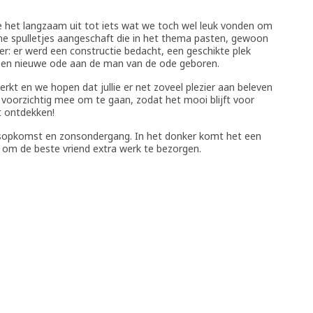
e het langzaam uit tot iets wat we toch wel leuk vonden om
ine spulletjes aangeschaft die in het thema pasten, gewoon
ler: er werd een constructie bedacht, een geschikte plek
een nieuwe ode aan de man van de ode geboren.
rkt en we hopen dat jullie er net zoveel plezier aan beleven
 voorzichtig mee om te gaan, zodat het mooi blijft voor
et ontdekken!
nsopkomst en zonsondergang. In het donker komt het een
n om de beste vriend extra werk te bezorgen.